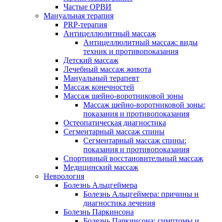
Частые ОРВИ
Мануальная терапия
PRP-терапия
Антицеллюлитный массаж
Антицеллюлитный массаж: виды
техник и противопоказания
Детский массаж
Лечебный массаж живота
Мануальный терапевт
Массаж конечностей
Массаж шейно-воротниковой зоны
Массаж шейно-воротниковой зоны:
показания и противопоказания
Остеопатическая диагностика
Сегментарный массаж спины
Сегментарный массаж спины:
показания и противопоказания
Спортивный восстановительный массаж
Медицинский массаж
Неврология
Болезнь Альцгеймера
Болезнь Альцгеймера: причины и
диагностика лечения
Болезнь Паркинсона
Болезнь Паркинсона: симптомы и