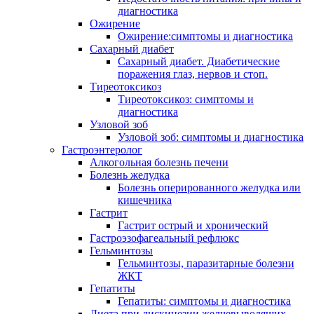
диагностика
Ожирение
Ожирение:симптомы и диагностика
Сахарный диабет
Сахарный диабет. Диабетические
поражения глаз, нервов и стоп.
Тиреотоксикоз
Тиреотоксикоз: симптомы и
диагностика
Узловой зоб
Узловой зоб: симптомы и диагностика
Гастроэнтеролог
Алкогольная болезнь печени
Болезнь желудка
Болезнь оперированного желудка или
кишечника
Гастрит
Гастрит острый и хронический
Гастроэзофагеальный рефлюкс
Гельминтозы
Гельминтозы, паразитарные болезни
ЖКТ
Гепатиты
Гепатиты: симптомы и диагностика
Диета при дискинезии желчевыводящих