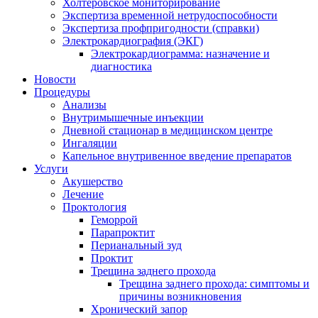
Холтеровское мониторирование
Экспертиза временной нетрудоспособности
Экспертиза профпригодности (справки)
Электрокардиография (ЭКГ)
Электрокардиограмма: назначение и
диагностика
Новости
Процедуры
Анализы
Внутримышечные инъекции
Дневной стационар в медицинском центре
Ингаляции
Капельное внутривенное введение препаратов
Услуги
Акушерство
Лечение
Проктология
Геморрой
Парапроктит
Перианальный зуд
Проктит
Трещина заднего прохода
Трещина заднего прохода: симптомы и
причины возникновения
Хронический запор