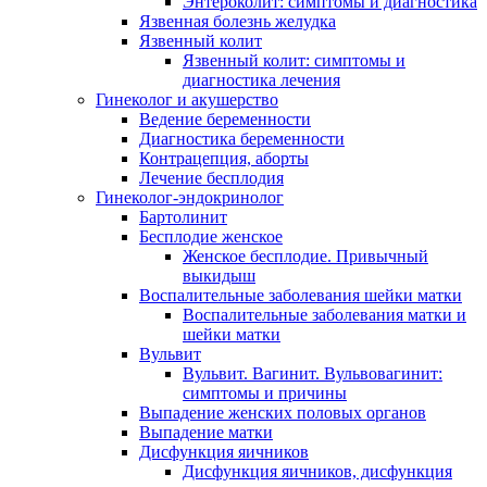
Энтероколит: симптомы и диагностика
Язвенная болезнь желудка
Язвенный колит
Язвенный колит: симптомы и
диагностика лечения
Гинеколог и акушерство
Ведение беременности
Диагностика беременности
Контрацепция, аборты
Лечение бесплодия
Гинеколог-эндокринолог
Бартолинит
Бесплодие женское
Женское бесплодие. Привычный
выкидыш
Воспалительные заболевания шейки матки
Воспалительные заболевания матки и
шейки матки
Вульвит
Вульвит. Вагинит. Вульвовагинит:
симптомы и причины
Выпадение женских половых органов
Выпадение матки
Дисфункция яичников
Дисфункция яичников, дисфункция