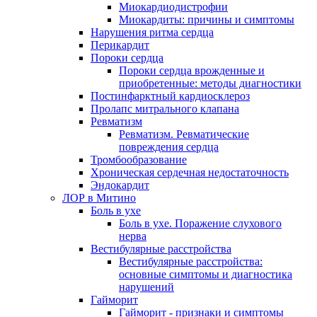
Миокардиодистрофии
Миокардиты: причины и симптомы
Нарушения ритма сердца
Перикардит
Пороки сердца
Пороки сердца врожденные и
приобретенные: методы диагностики
Постинфарктный кардиосклероз
Пролапс митрального клапана
Ревматизм
Ревматизм. Ревматические
повреждения сердца
Тромбообразование
Хроническая сердечная недостаточность
Эндокардит
ЛОР в Митино
Боль в ухе
Боль в ухе. Поражение слухового
нерва
Вестибулярные расстройства
Вестибулярные расстройства:
основные симптомы и диагностика
нарушений
Гайморит
Гайморит - признаки и симптомы