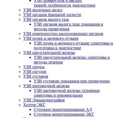
УЗИ лимфоузлов и мягких
тканей: особенности диагностики
УЗИ молочных желез
УЗИ органов брюшной полости
УЗИ органов малого таза
УЗИ органов малого таза: показания и
методы проведения
УЗИ поверхностно расположенных органов
УЗИ почек и мочевого пузыря
УЗИ почек и мочевого пузыря: симптомы и
подготовка к диагностике
УЗИ предстательной железы
УЗИ предстательной железы: симптомы и
методы лечения
УЗИ сердца
УЗИ сосудов
УЗИ суставов
УЗИ суставов: показания при проведении
УЗИ щитовидной железы
УЗИ щитовидной железы: основные
симптомы и рекомендации
УЗИ Эхокардиография
Холтер ЭКГ
Суточное мониторирование АД
Суточное мониторирование ЭКГ