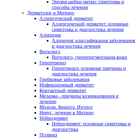
Эрозия шейки матки: симптомы и
способы лечения
Дерматолог в Митино
Аллергический дерматит
Аллергический дерматит: основные
симптомы и диагностика лечения
Алопеция
Алопеция: классификация заболевания
и диагностика лечения
Витилиго
Витилиго, гиперпигментация кожи
Гипертрихоз
Гипертрихоз: основные причины и
диагностика лечения
Грибковые заболевания
Инфекционный дерматит
Контактный дерматит
Мелазма - причины возникновения и
лечение
Мозоли. Кератоз. Ихтиоз
Невус, лечение в Митино
Нейродермит
Нейродермит: основные симптомы и
диагностика
Псориаз