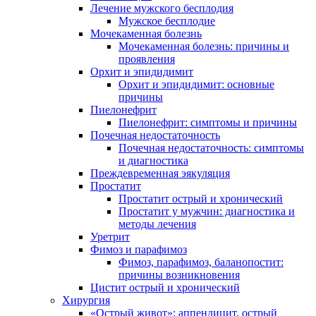
Лечение мужского бесплодия
Мужское бесплодие
Мочекаменная болезнь
Мочекаменная болезнь: причины и
проявления
Орхит и эпидидимит
Орхит и эпидидимит: основные
причины
Пиелонефрит
Пиелонефрит: симптомы и причины
Почечная недостаточность
Почечная недостаточность: симптомы
и диагностика
Преждевременная эякуляция
Простатит
Простатит острый и хронический
Простатит у мужчин: диагностика и
методы лечения
Уретрит
Фимоз и парафимоз
Фимоз, парафимоз, баланопостит:
причины возникновения
Цистит острый и хронический
Хирургия
«Острый живот»: аппендицит, острый