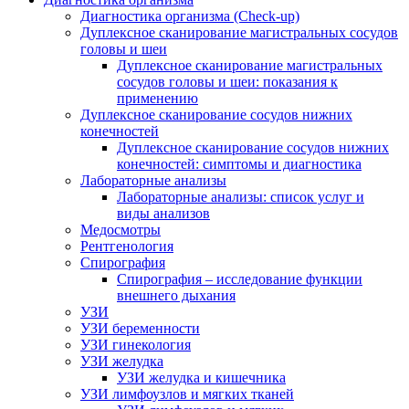
Диагностика организма (Check-up)
Дуплексное сканирование магистральных сосудов
головы и шеи
Дуплексное сканирование магистральных
сосудов головы и шеи: показания к
применению
Дуплексное сканирование сосудов нижних
конечностей
Дуплексное сканирование сосудов нижних
конечностей: симптомы и диагностика
Лабораторные анализы
Лабораторные анализы: список услуг и
виды анализов
Медосмотры
Рентгенология
Спирография
Спирография – исследование функции
внешнего дыхания
УЗИ
УЗИ беременности
УЗИ гинекология
УЗИ желудка
УЗИ желудка и кишечника
УЗИ лимфоузлов и мягких тканей