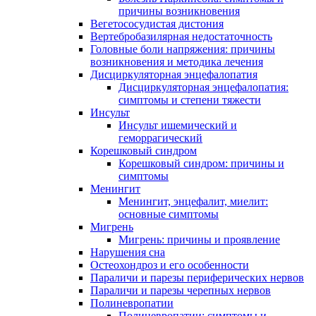
причины возникновения
Вегетососудистая дистония
Вертебробазилярная недостаточность
Головные боли напряжения: причины
возникновения и методика лечения
Дисциркуляторная энцефалопатия
Дисциркуляторная энцефалопатия:
симптомы и степени тяжести
Инсульт
Инсульт ишемический и
геморрагический
Корешковый синдром
Корешковый синдром: причины и
симптомы
Менингит
Менингит, энцефалит, миелит:
основные симптомы
Мигрень
Мигрень: причины и проявление
Нарушения сна
Остеохондроз и его особенности
Параличи и парезы периферических нервов
Параличи и парезы черепных нервов
Полиневропатии
Полиневропатии: симптомы и