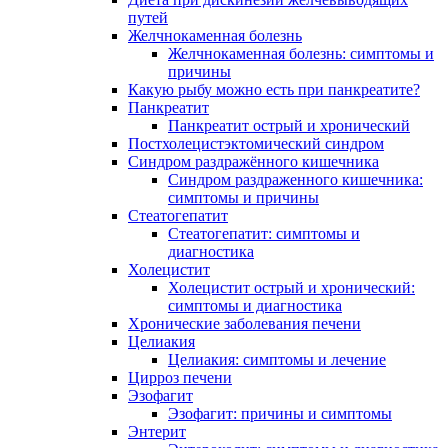
путей
Желчнокаменная болезнь
Желчнокаменная болезнь: симптомы и
причины
Какую рыбу можно есть при панкреатите?
Панкреатит
Панкреатит острый и хронический
Постхолецистэктомический синдром
Синдром раздражённого кишечника
Синдром раздраженного кишечника:
симптомы и причины
Стеатогепатит
Стеатогепатит: симптомы и
диагностика
Холецистит
Холецистит острый и хронический:
симптомы и диагностика
Хронические заболевания печени
Целиакия
Целиакия: симптомы и лечение
Цирроз печени
Эзофагит
Эзофагит: причины и симптомы
Энтерит