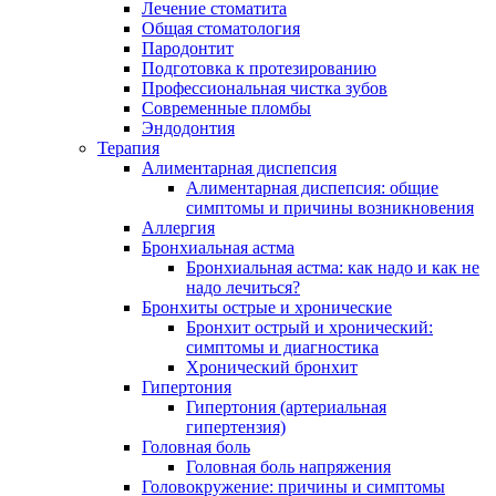
Лечение стоматита
Общая стоматология
Пародонтит
Подготовка к протезированию
Профессиональная чистка зубов
Современные пломбы
Эндодонтия
Терапия
Алиментарная диспепсия
Алиментарная диспепсия: общие
симптомы и причины возникновения
Аллергия
Бронхиальная астма
Бронхиальная астма: как надо и как не
надо лечиться?
Бронхиты острые и хронические
Бронхит острый и хронический:
симптомы и диагностика
Хронический бронхит
Гипертония
Гипертония (артериальная
гипертензия)
Головная боль
Головная боль напряжения
Головокружение: причины и симптомы