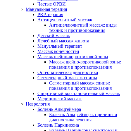
Частые ОРВИ
Мануальная терапия
PRP-терапия
Антицеллюлитный массаж
Антицеллюлитный массаж: виды
техник и противопоказания
Детский массаж
Лечебный массаж живота
Мануальный терапевт
Массаж конечностей
Массаж шейно-воротниковой зоны
Массаж шейно-воротниковой зоны:
показания и противопоказания
Остеопатическая диагностика
Сегментарный массаж спины
Сегментарный массаж спины:
показания и противопоказания
Спортивный восстановительный массаж
Медицинский массаж
Неврология
Болезнь Альцгеймера
Болезнь Альцгеймера: причины и
диагностика лечения
Болезнь Паркинсона
Болезнь Паркинсона: симптомы и