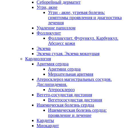
Себорейный дерматит
Угри, акне
Угри - акне, угревая болезнь:
симптомы проявления и диагностика
лечения
Удаление папиллом
Фолликулит
Фолликулит. Фурункул. Карбункул.
Абсцесс кожи
Экзема
Экзема сухая. Экзема мокнущая
Кардиология
Аритмия сердца
Аритмии сердца
Мерцательная аритмия
Атеросклероз магистральных сосудов.
Дислипидемия.
Атеросклероз
Вегето-сосудистая дистония
Вегетососудистая дистония
Ишемическая болезнь сердца
Ишемическая болезнь сердца:
проявление и лечение
Кардиты
Миокардит