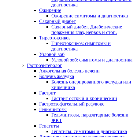
диагностика
Ожирение
Ожирение:симптомы и диагностика
Сахарный диабет
Сахарный диабет. Диабетические
поражения глаз, нервов и стоп.
Тиреотоксикоз
Тиреотоксикоз: симптомы и
диагностика
Узловой зоб
Узловой зоб: симптомы и диагностика
Гастроэнтеролог
Алкогольная болезнь печени
Болезнь желудка
Болезнь оперированного желудка или
кишечника
Гастрит
Гастрит острый и хронический
Гастроэзофагеальный рефлюкс
Гельминтозы
Гельминтозы, паразитарные болезни
ЖКТ
Гепатиты
Гепатиты: симптомы и диагностика
Диета при дискинезии желчевыводящих