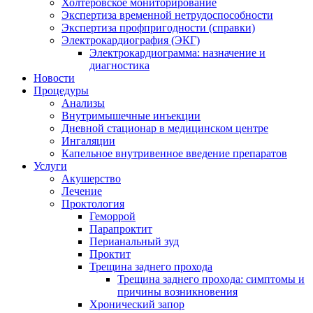
Холтеровское мониторирование
Экспертиза временной нетрудоспособности
Экспертиза профпригодности (справки)
Электрокардиография (ЭКГ)
Электрокардиограмма: назначение и
диагностика
Новости
Процедуры
Анализы
Внутримышечные инъекции
Дневной стационар в медицинском центре
Ингаляции
Капельное внутривенное введение препаратов
Услуги
Акушерство
Лечение
Проктология
Геморрой
Парапроктит
Перианальный зуд
Проктит
Трещина заднего прохода
Трещина заднего прохода: симптомы и
причины возникновения
Хронический запор