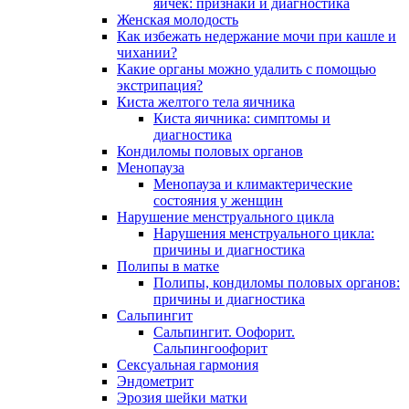
яичек: признаки и диагностика
Женская молодость
Как избежать недержание мочи при кашле и
чихании?
Какие органы можно удалить с помощью
экстрипация?
Киста желтого тела яичника
Киста яичника: симптомы и
диагностика
Кондиломы половых органов
Менопауза
Менопауза и климактерические
состояния у женщин
Нарушение менструального цикла
Нарушения менструального цикла:
причины и диагностика
Полипы в матке
Полипы, кондиломы половых органов:
причины и диагностика
Сальпингит
Сальпингит. Оофорит.
Сальпингоофорит
Сексуальная гармония
Эндометрит
Эрозия шейки матки