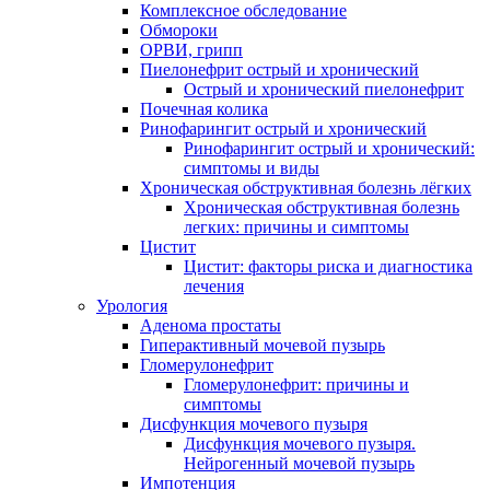
Комплексное обследование
Обмороки
ОРВИ, грипп
Пиелонефрит острый и хронический
Острый и хронический пиелонефрит
Почечная колика
Ринофарингит острый и хронический
Ринофарингит острый и хронический:
симптомы и виды
Хроническая обструктивная болезнь лёгких
Хроническая обструктивная болезнь
легких: причины и симптомы
Цистит
Цистит: факторы риска и диагностика
лечения
Урология
Аденома простаты
Гиперактивный мочевой пузырь
Гломерулонефрит
Гломерулонефрит: причины и
симптомы
Дисфункция мочевого пузыря
Дисфункция мочевого пузыря.
Нейрогенный мочевой пузырь
Импотенция