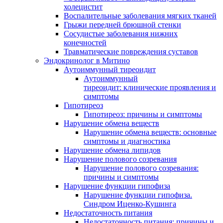
холецистит
Воспалительные заболевания мягких тканей
Грыжи передней брюшной стенки
Сосудистые заболевания нижних
конечностей
Травматические повреждения суставов
Эндокринолог в Митино
Аутоиммунный тиреоидит
Аутоиммунный
тиреоидит: клинические проявления и
симптомы
Гипотиреоз
Гипотиреоз: причины и симптомы
Нарушение обмена веществ
Нарушение обмена веществ: основные
симптомы и диагностика
Нарушение обмена липидов
Нарушение полового созревания
Нарушение полового созревания:
причины и симптомы
Нарушение функции гипофиза
Нарушение функции гипофиза.
Синдром Иценко-Кушинга
Недостаточность питания
Недостаточность питания: причины и