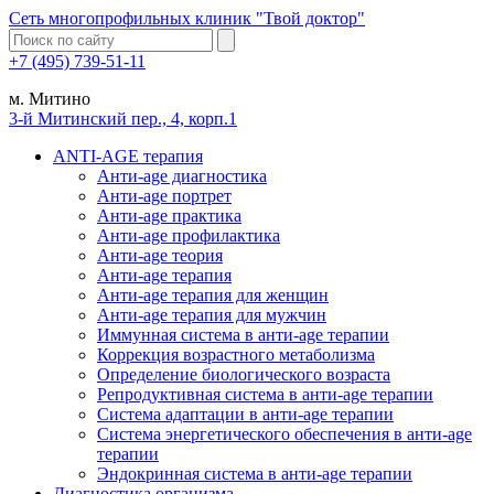
Сеть многопрофильных клиник "Твой доктор"
+7 (495) 739-51-11
м. Митино
3-й Митинский пер., 4, корп.1
ANTI-AGE терапия
Анти-age диагностика
Анти-age портрет
Анти-age практика
Анти-age профилактика
Анти-age теория
Анти-age терапия
Анти-age терапия для женщин
Анти-age терапия для мужчин
Иммунная система в анти-age терапии
Коррекция возрастного метаболизма
Определение биологического возраста
Репродуктивная система в анти-age терапии
Система адаптации в анти-age терапии
Система энергетического обеспечения в анти-age
терапии
Эндокринная система в анти-age терапии
Диагностика организма