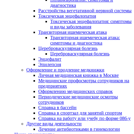
диагностика
Расстройства вегетативной нервной системы
Токсическая энцефалопатия
Токсическая энцефалопатия: симптомы
и виды заболевания
Транзиторная ишемическая атака
Транзиторная ишемическая атака:
симптомы и диагностика
Цереброваскулярная болезнь
Цереброваскулярная болезнь
Энцефалит
Эпилепсия
Оформление и продление медкнижки
Личная медицинская книжка в Москве
Медицинские профосмотры сотрудников на
предприятиях
Оформлению медицинских справок
Периодические медицинские осмотры
сотрудников
Справка в бассейн
Справка в спортзал для занятий спортом
Справка на работу или учебу по форме 086-у
Другие виды деятельности
Лечение антибиотиками в гинекологии