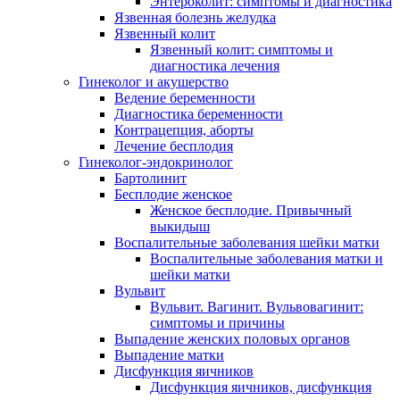
Энтероколит: симптомы и диагностика
Язвенная болезнь желудка
Язвенный колит
Язвенный колит: симптомы и
диагностика лечения
Гинеколог и акушерство
Ведение беременности
Диагностика беременности
Контрацепция, аборты
Лечение бесплодия
Гинеколог-эндокринолог
Бартолинит
Бесплодие женское
Женское бесплодие. Привычный
выкидыш
Воспалительные заболевания шейки матки
Воспалительные заболевания матки и
шейки матки
Вульвит
Вульвит. Вагинит. Вульвовагинит:
симптомы и причины
Выпадение женских половых органов
Выпадение матки
Дисфункция яичников
Дисфункция яичников, дисфункция