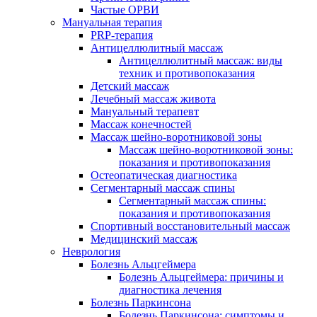
Частые ОРВИ
Мануальная терапия
PRP-терапия
Антицеллюлитный массаж
Антицеллюлитный массаж: виды
техник и противопоказания
Детский массаж
Лечебный массаж живота
Мануальный терапевт
Массаж конечностей
Массаж шейно-воротниковой зоны
Массаж шейно-воротниковой зоны:
показания и противопоказания
Остеопатическая диагностика
Сегментарный массаж спины
Сегментарный массаж спины:
показания и противопоказания
Спортивный восстановительный массаж
Медицинский массаж
Неврология
Болезнь Альцгеймера
Болезнь Альцгеймера: причины и
диагностика лечения
Болезнь Паркинсона
Болезнь Паркинсона: симптомы и