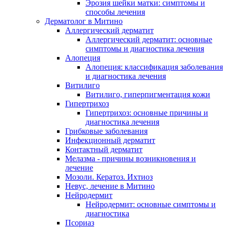
Эрозия шейки матки: симптомы и
способы лечения
Дерматолог в Митино
Аллергический дерматит
Аллергический дерматит: основные
симптомы и диагностика лечения
Алопеция
Алопеция: классификация заболевания
и диагностика лечения
Витилиго
Витилиго, гиперпигментация кожи
Гипертрихоз
Гипертрихоз: основные причины и
диагностика лечения
Грибковые заболевания
Инфекционный дерматит
Контактный дерматит
Мелазма - причины возникновения и
лечение
Мозоли. Кератоз. Ихтиоз
Невус, лечение в Митино
Нейродермит
Нейродермит: основные симптомы и
диагностика
Псориаз