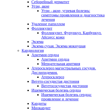
Себорейный дерматит
Угри, акне
Угри - акне, угревая болезнь:
симптомы проявления и диагностика
лечения
Удаление папиллом
Фолликулит
Фолликулит. Фурункул. Карбункул.
Абсцесс кожи
Экзема
Экзема сухая. Экзема мокнущая
Кардиология
Аритмия сердца
Аритмии сердца
Мерцательная аритмия
Атеросклероз магистральных сосудов.
Дислипидемия.
Атеросклероз
Вегето-сосудистая дистония
Вегетососудистая дистония
Ишемическая болезнь сердца
Ишемическая болезнь сердца:
проявление и лечение
Кардиты
Миокардит