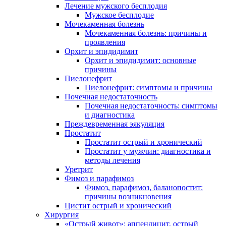
Лечение мужского бесплодия
Мужское бесплодие
Мочекаменная болезнь
Мочекаменная болезнь: причины и
проявления
Орхит и эпидидимит
Орхит и эпидидимит: основные
причины
Пиелонефрит
Пиелонефрит: симптомы и причины
Почечная недостаточность
Почечная недостаточность: симптомы
и диагностика
Преждевременная эякуляция
Простатит
Простатит острый и хронический
Простатит у мужчин: диагностика и
методы лечения
Уретрит
Фимоз и парафимоз
Фимоз, парафимоз, баланопостит:
причины возникновения
Цистит острый и хронический
Хирургия
«Острый живот»: аппендицит, острый