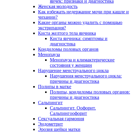
яичек: признаки и диагностика
Женская молодость
Как избежать недержание мочи при кашле и
чихании?
Какие органы можно удалить с помощью
экстрипация?
Киста желтого тела яичника
Киста яичника: симптомы и
диагностика
Кондиломы половых органов
Менопауза
Менопауза и климактерические
состояния у женщин
Нарушение менструального цикла
Нарушения менструального цикла:
причины и диагностика
Полипы в матке
Полипы, кондиломы половых органов:
причины и диагностика
Сальпингит
Сальпингит. Оофорит.
Сальпингоофорит
Сексуальная гармония
Эндометрит
Эрозия шейки матки