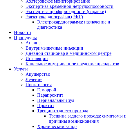
Холтеровское мониторирование
Экспертиза временной нетрудоспособности
Экспертиза профпригодности (справки)
Электрокардиография (ЭКГ)
Электрокардиограмма: назначение и
диагностика
Новости
Процедуры
Анализы
Внутримышечные инъекции
Дневной стационар в медицинском центре
Ингаляции
Капельное внутривенное введение препаратов
Услуги
Акушерство
Лечение
Проктология
Геморрой
Парапроктит
Перианальный зуд
Проктит
Трещина заднего прохода
Трещина заднего прохода: симптомы и
причины возникновения
Хронический запор