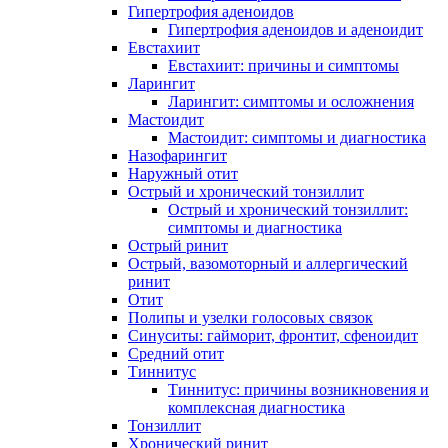
Гипертрофия аденоидов
Гипертрофия аденоидов и аденоидит
Евстахиит
Евстахиит: причины и симптомы
Ларингит
Ларингит: симптомы и осложнения
Мастоидит
Мастоидит: симптомы и диагностика
Назофарингит
Наружный отит
Острый и хронический тонзиллит
Острый и хронический тонзиллит:
симптомы и диагностика
Острый ринит
Острый, вазомоторный и аллергический
ринит
Отит
Полипы и узелки голосовых связок
Синуситы: гайморит, фронтит, сфеноидит
Средний отит
Тиннитус
Тиннитус: причины возникновения и
комплексная диагностика
Тонзиллит
Хронический ринит