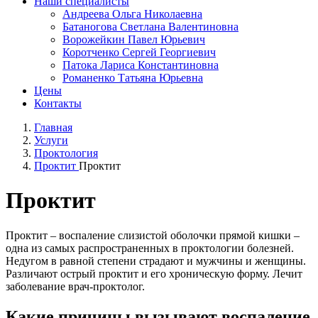
Наши специалисты
Андреева Ольга Николаевна
Батаногова Светлана Валентиновна
Ворожейкин Павел Юрьевич
Коротченко Сергей Георгиевич
Патока Лариса Константиновна
Романенко Татьяна Юрьевна
Цены
Контакты
Главная
Услуги
Проктология
Проктит
Проктит
Проктит
Проктит – воспаление слизистой оболочки прямой кишки –
одна из самых распространенных в проктологии болезней.
Недугом в равной степени страдают и мужчины и женщины.
Различают острый проктит и его хроническую форму. Лечит
заболевание врач-проктолог.
Какие причины вызывают воспаление