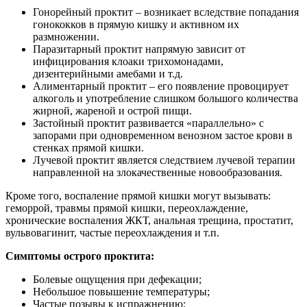
Гонорейный проктит – возникает вследствие попадания
гонококков в прямую кишку и активном их
размножении.
Паразитарный проктит напрямую зависит от
инфицирования клоаки трихомонадами,
дизентерийными амебами и т.д.
Алиментарный проктит – его появление провоцирует
алкоголь и употребление слишком большого количества
жирной, жареной и острой пищи.
Застойный проктит развивается «параллельно» с
запорами при одновременном венозном застое крови в
стенках прямой кишки.
Лучевой проктит является следствием лучевой терапии
направленной на злокачественные новообразования.
Кроме того, воспаление прямой кишки могут вызывать:
геморрой, травмы прямой кишки, переохлаждение,
хронические воспаления ЖКТ, анальная трещина, простатит,
вульвовагинит, частые переохлаждения и т.п.
Симптомы острого проктита:
Болевые ощущения при дефекации;
Небольшое повышение температуры;
Частые позывы к испражнению;