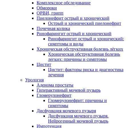
Комплексное обследование
Обмороки
ОРВИ, грипп
Пиелонефрит острый и хронический
Острый и хронический пиелонефрит
Почечная колика
Ринофарингит острый и хронический
Ринофарингит острый и хронический:
симптомы и виды
Хроническая обструктивная болезнь лёгких
Хроническая обструктивная болезнь
легких: причины и симптомы
Цистит
Цистит: факторы риска и диагностика
лечения
Урология
Аденома простаты
Гиперактивный мочевой пузырь
Гломерулонефрит
Гломерулонефрит: причины и
симптомы
Дисфункция мочевого пузыря
Дисфункция мочевого пузыря.
Нейрогенный мочевой пузырь
Импотенция