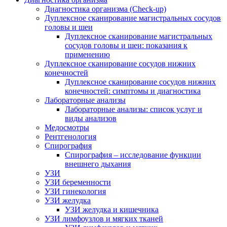
Диагностика организма (Check-up)
Дуплексное сканирование магистральных сосудов
головы и шеи
Дуплексное сканирование магистральных
сосудов головы и шеи: показания к
применению
Дуплексное сканирование сосудов нижних
конечностей
Дуплексное сканирование сосудов нижних
конечностей: симптомы и диагностика
Лабораторные анализы
Лабораторные анализы: список услуг и
виды анализов
Медосмотры
Рентгенология
Спирография
Спирография – исследование функции
внешнего дыхания
УЗИ
УЗИ беременности
УЗИ гинекология
УЗИ желудка
УЗИ желудка и кишечника
УЗИ лимфоузлов и мягких тканей