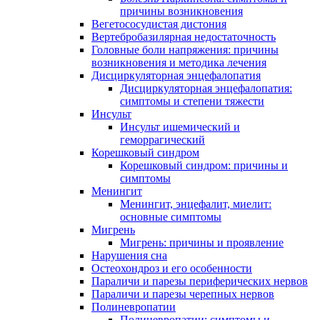
причины возникновения
Вегетососудистая дистония
Вертебробазилярная недостаточность
Головные боли напряжения: причины
возникновения и методика лечения
Дисциркуляторная энцефалопатия
Дисциркуляторная энцефалопатия:
симптомы и степени тяжести
Инсульт
Инсульт ишемический и
геморрагический
Корешковый синдром
Корешковый синдром: причины и
симптомы
Менингит
Менингит, энцефалит, миелит:
основные симптомы
Мигрень
Мигрень: причины и проявление
Нарушения сна
Остеохондроз и его особенности
Параличи и парезы периферических нервов
Параличи и парезы черепных нервов
Полиневропатии
Полиневропатии: симптомы и