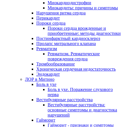
Миокардиодистрофии
Миокардиты: причины и симптомы
Нарушения ритма сердца
Перикардит
Пороки сердца
Пороки сердца врожденные и
приобретенные: методы диагностики
Постинфарктный кардиосклероз
Пролапс митрального клапана
Ревматизм
Ревматизм. Ревматические
повреждения сердца
Тромбообразование
Хроническая сердечная недостаточность
Эндокардит
ЛОР в Митино
Боль в ухе
Боль в ухе. Поражение слухового
нерва
Вестибулярные расстройства
Вестибулярные расстройства:
основные симптомы и диагностика
нарушений
Гайморит
Гайморит - признаки и симптомы