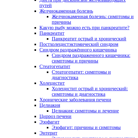
путей
Желчнокаменная болезнь
Желчнокаменная болезнь: симптомы и
причины
Какую рыбу можно есть при панкреатите?
Панкреатит
Панкреатит острый и хронический
Постхолецистэктомический синдром
Синдром раздражённого кишечника
Синдром раздраженного кишечника:
симптомы и причины
Стеатогепатит
Стеатогепатит: симптомы и
диагностика
Холецистит
Холецистит острый и хронический:
симптомы и диагностика
Хронические заболевания печени
Целиакия
Целиакия: симптомы и лечение
Цирроз печени
Эзофагит
Эзофагит: причины и симптомы
Энтерит