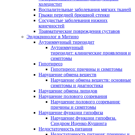
холецистит
Воспалительные заболевания мягких тканей
Грыжи передней брюшной стенки
Сосудистые заболевания нижних
конечностей
Травматические повреждения суставов
Эндокринолог в Митино
Аутоиммунный тиреоидит
Аутоиммунный
тиреоидит: клинические проявления и
симптомы
Гипотиреоз
Гипотиреоз: причины и симптомы
Нарушение обмена веществ
Нарушение обмена веществ: основные
симптомы и диагностика
Нарушение обмена липидов
Нарушение полового созревания
Нарушение полового созревания:
причины и симптомы
Нарушение функции гипофиза
Нарушение функции гипофиза.
Синдром Иценко-Кушинга
Недостаточность питания
Недостаточность питания: причины и