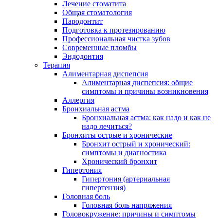
Лечение стоматита
Общая стоматология
Пародонтит
Подготовка к протезированию
Профессиональная чистка зубов
Современные пломбы
Эндодонтия
Терапия
Алиментарная диспепсия
Алиментарная диспепсия: общие
симптомы и причины возникновения
Аллергия
Бронхиальная астма
Бронхиальная астма: как надо и как не
надо лечиться?
Бронхиты острые и хронические
Бронхит острый и хронический:
симптомы и диагностика
Хронический бронхит
Гипертония
Гипертония (артериальная
гипертензия)
Головная боль
Головная боль напряжения
Головокружение: причины и симптомы