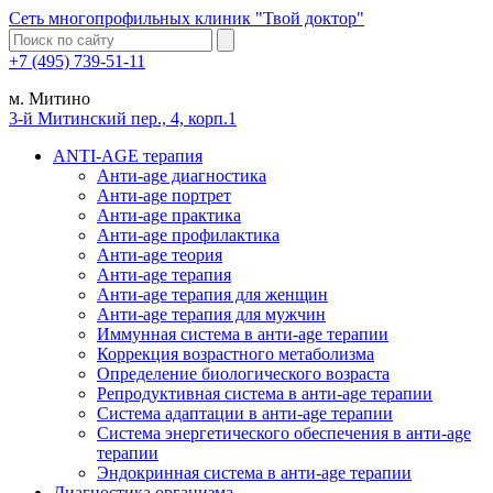
Сеть многопрофильных клиник "Твой доктор"
+7 (495) 739-51-11
м. Митино
3-й Митинский пер., 4, корп.1
ANTI-AGE терапия
Анти-age диагностика
Анти-age портрет
Анти-age практика
Анти-age профилактика
Анти-age теория
Анти-age терапия
Анти-age терапия для женщин
Анти-age терапия для мужчин
Иммунная система в анти-age терапии
Коррекция возрастного метаболизма
Определение биологического возраста
Репродуктивная система в анти-age терапии
Система адаптации в анти-age терапии
Система энергетического обеспечения в анти-age
терапии
Эндокринная система в анти-age терапии
Диагностика организма