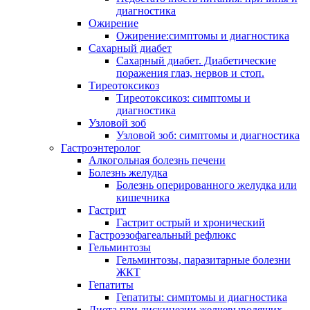
диагностика
Ожирение
Ожирение:симптомы и диагностика
Сахарный диабет
Сахарный диабет. Диабетические
поражения глаз, нервов и стоп.
Тиреотоксикоз
Тиреотоксикоз: симптомы и
диагностика
Узловой зоб
Узловой зоб: симптомы и диагностика
Гастроэнтеролог
Алкогольная болезнь печени
Болезнь желудка
Болезнь оперированного желудка или
кишечника
Гастрит
Гастрит острый и хронический
Гастроэзофагеальный рефлюкс
Гельминтозы
Гельминтозы, паразитарные болезни
ЖКТ
Гепатиты
Гепатиты: симптомы и диагностика
Диета при дискинезии желчевыводящих