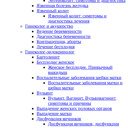
Энтероколит: симптомы и диагностика
Язвенная болезнь желудка
Язвенный колит
Язвенный колит: симптомы и
диагностика лечения
Гинеколог и акушерство
Ведение беременности
Диагностика беременности
Контрацепция, аборты
Лечение бесплодия
Гинеколог-эндокринолог
Бартолинит
Бесплодие женское
Женское бесплодие. Привычный
выкидыш
Воспалительные заболевания шейки матки
Воспалительные заболевания матки и
шейки матки
Вульвит
Вульвит. Вагинит. Вульвовагинит:
симптомы и причины
Выпадение женских половых органов
Выпадение матки
Дисфункция яичников
Дисфункция яичников, дисфункция