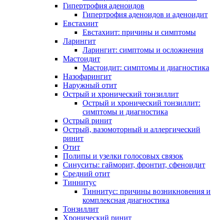
Гипертрофия аденоидов
Гипертрофия аденоидов и аденоидит
Евстахиит
Евстахиит: причины и симптомы
Ларингит
Ларингит: симптомы и осложнения
Мастоидит
Мастоидит: симптомы и диагностика
Назофарингит
Наружный отит
Острый и хронический тонзиллит
Острый и хронический тонзиллит:
симптомы и диагностика
Острый ринит
Острый, вазомоторный и аллергический
ринит
Отит
Полипы и узелки голосовых связок
Синуситы: гайморит, фронтит, сфеноидит
Средний отит
Тиннитус
Тиннитус: причины возникновения и
комплексная диагностика
Тонзиллит
Хронический ринит