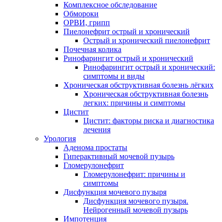
Комплексное обследование
Обмороки
ОРВИ, грипп
Пиелонефрит острый и хронический
Острый и хронический пиелонефрит
Почечная колика
Ринофарингит острый и хронический
Ринофарингит острый и хронический:
симптомы и виды
Хроническая обструктивная болезнь лёгких
Хроническая обструктивная болезнь
легких: причины и симптомы
Цистит
Цистит: факторы риска и диагностика
лечения
Урология
Аденома простаты
Гиперактивный мочевой пузырь
Гломерулонефрит
Гломерулонефрит: причины и
симптомы
Дисфункция мочевого пузыря
Дисфункция мочевого пузыря.
Нейрогенный мочевой пузырь
Импотенция