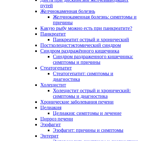
путей
Желчнокаменная болезнь
Желчнокаменная болезнь: симптомы и
причины
Какую рыбу можно есть при панкреатите?
Панкреатит
Панкреатит острый и хронический
Постхолецистэктомический синдром
Синдром раздражённого кишечника
Синдром раздраженного кишечника:
симптомы и причины
Стеатогепатит
Стеатогепатит: симптомы и
диагностика
Холецистит
Холецистит острый и хронический:
симптомы и диагностика
Хронические заболевания печени
Целиакия
Целиакия: симптомы и лечение
Цирроз печени
Эзофагит
Эзофагит: причины и симптомы
Энтерит