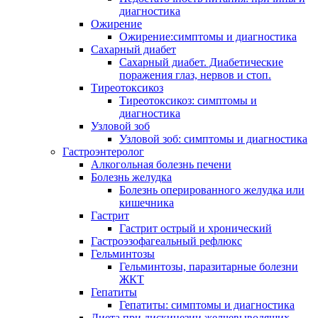
диагностика
Ожирение
Ожирение:симптомы и диагностика
Сахарный диабет
Сахарный диабет. Диабетические
поражения глаз, нервов и стоп.
Тиреотоксикоз
Тиреотоксикоз: симптомы и
диагностика
Узловой зоб
Узловой зоб: симптомы и диагностика
Гастроэнтеролог
Алкогольная болезнь печени
Болезнь желудка
Болезнь оперированного желудка или
кишечника
Гастрит
Гастрит острый и хронический
Гастроэзофагеальный рефлюкс
Гельминтозы
Гельминтозы, паразитарные болезни
ЖКТ
Гепатиты
Гепатиты: симптомы и диагностика
Диета при дискинезии желчевыводящих