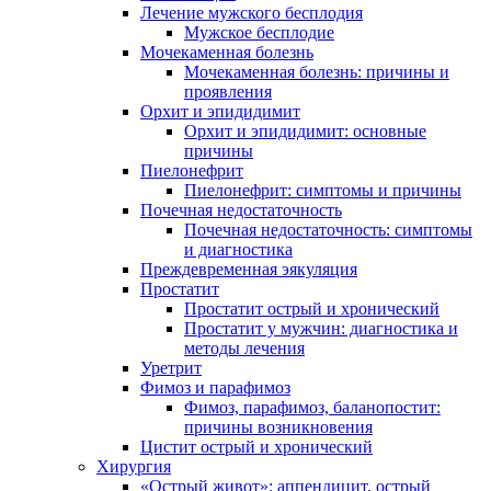
Лечение мужского бесплодия
Мужское бесплодие
Мочекаменная болезнь
Мочекаменная болезнь: причины и
проявления
Орхит и эпидидимит
Орхит и эпидидимит: основные
причины
Пиелонефрит
Пиелонефрит: симптомы и причины
Почечная недостаточность
Почечная недостаточность: симптомы
и диагностика
Преждевременная эякуляция
Простатит
Простатит острый и хронический
Простатит у мужчин: диагностика и
методы лечения
Уретрит
Фимоз и парафимоз
Фимоз, парафимоз, баланопостит:
причины возникновения
Цистит острый и хронический
Хирургия
«Острый живот»: аппендицит, острый