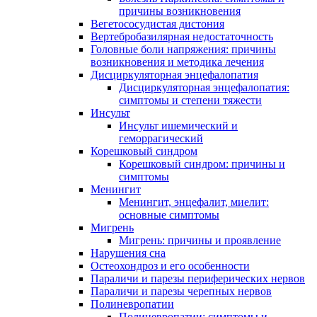
причины возникновения
Вегетососудистая дистония
Вертебробазилярная недостаточность
Головные боли напряжения: причины
возникновения и методика лечения
Дисциркуляторная энцефалопатия
Дисциркуляторная энцефалопатия:
симптомы и степени тяжести
Инсульт
Инсульт ишемический и
геморрагический
Корешковый синдром
Корешковый синдром: причины и
симптомы
Менингит
Менингит, энцефалит, миелит:
основные симптомы
Мигрень
Мигрень: причины и проявление
Нарушения сна
Остеохондроз и его особенности
Параличи и парезы периферических нервов
Параличи и парезы черепных нервов
Полиневропатии
Полиневропатии: симптомы и