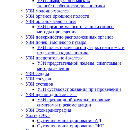
УЗИ лимфоузлов и мягких
тканей: особенности диагностики
УЗИ молочных желез
УЗИ органов брюшной полости
УЗИ органов малого таза
УЗИ органов малого таза: показания и
методы проведения
УЗИ поверхностно расположенных органов
УЗИ почек и мочевого пузыря
УЗИ почек и мочевого пузыря: симптомы и
подготовка к диагностике
УЗИ предстательной железы
УЗИ предстательной железы: симптомы и
методы лечения
УЗИ сердца
УЗИ сосудов
УЗИ суставов
УЗИ суставов: показания при проведении
УЗИ щитовидной железы
УЗИ щитовидной железы: основные
симптомы и рекомендации
УЗИ Эхокардиография
Холтер ЭКГ
Суточное мониторирование АД
Суточное мониторирование ЭКГ