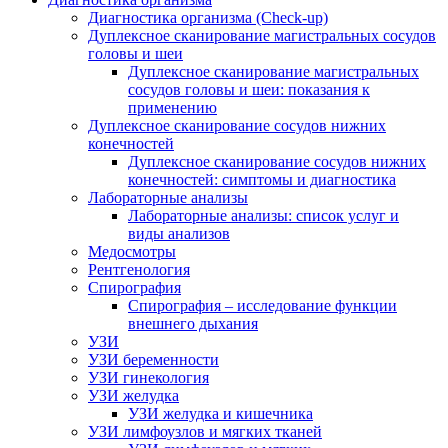
Диагностика организма (Check-up)
Дуплексное сканирование магистральных сосудов
головы и шеи
Дуплексное сканирование магистральных
сосудов головы и шеи: показания к
применению
Дуплексное сканирование сосудов нижних
конечностей
Дуплексное сканирование сосудов нижних
конечностей: симптомы и диагностика
Лабораторные анализы
Лабораторные анализы: список услуг и
виды анализов
Медосмотры
Рентгенология
Спирография
Спирография – исследование функции
внешнего дыхания
УЗИ
УЗИ беременности
УЗИ гинекология
УЗИ желудка
УЗИ желудка и кишечника
УЗИ лимфоузлов и мягких тканей