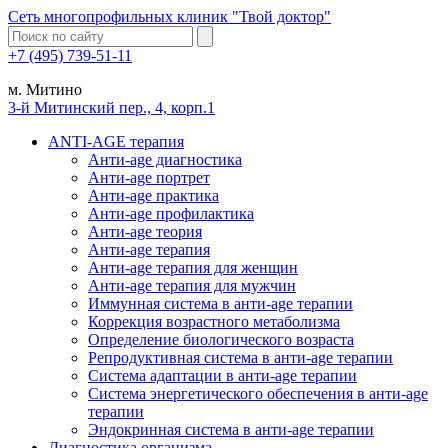
Сеть многопрофильных клиник "Твой доктор"
+7 (495) 739-51-11
м. Митино
3-й Митинский пер., 4, корп.1
ANTI-AGE терапия
Анти-age диагностика
Анти-age портрет
Анти-age практика
Анти-age профилактика
Анти-age теория
Анти-age терапия
Анти-age терапия для женщин
Анти-age терапия для мужчин
Иммунная система в анти-age терапии
Коррекция возрастного метаболизма
Определение биологического возраста
Репродуктивная система в анти-age терапии
Система адаптации в анти-age терапии
Система энергетического обеспечения в анти-age
терапии
Эндокринная система в анти-age терапии
Диагностика организма