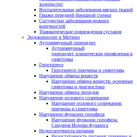
холецистит
Воспалительные заболевания мягких тканей
Грыжи передней брюшной стенки
Сосудистые заболевания нижних
конечностей
Травматические повреждения суставов
Эндокринолог в Митино
Аутоиммунный тиреоидит
Аутоиммунный
тиреоидит: клинические проявления и
симптомы
Гипотиреоз
Гипотиреоз: причины и симптомы
Нарушение обмена веществ
Нарушение обмена веществ: основные
симптомы и диагностика
Нарушение обмена липидов
Нарушение полового созревания
Нарушение полового созревания:
причины и симптомы
Нарушение функции гипофиза
Нарушение функции гипофиза.
Синдром Иценко-Кушинга
Недостаточность питания
Недостаточность питания: причины и