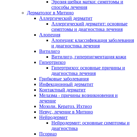
Эрозия шейки матки: симптомы и
способы лечения
Дерматолог в Митино
Аллергический дерматит
Аллергический дерматит: основные
симптомы и диагностика лечения
Алопеция
Алопеция: классификация заболевания
и диагностика лечения
Витилиго
Витилиго, гиперпигментация кожи
Гипертрихоз
Гипертрихоз: основные причины и
диагностика лечения
Грибковые заболевания
Инфекционный дерматит
Контактный дерматит
Мелазма - причины возникновения и
лечение
Мозоли. Кератоз. Ихтиоз
Невус, лечение в Митино
Нейродермит
Нейродермит: основные симптомы и
диагностика
Псориаз