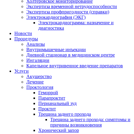
Холтеровское мониторирование
Экспертиза временной нетрудоспособности
Экспертиза профпригодности (справки)
Электрокардиография (ЭКГ)
Электрокардиограмма: назначение и
диагностика
Новости
Процедуры
Анализы
Внутримышечные инъекции
Дневной стационар в медицинском центре
Ингаляции
Капельное внутривенное введение препаратов
Услуги
Акушерство
Лечение
Проктология
Геморрой
Парапроктит
Перианальный зуд
Проктит
Трещина заднего прохода
Трещина заднего прохода: симптомы и
причины возникновения
Хронический запор