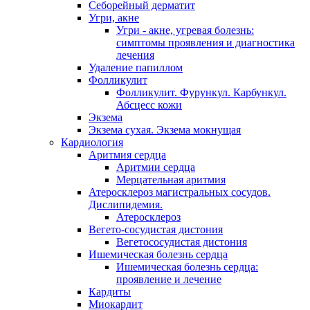
Себорейный дерматит
Угри, акне
Угри - акне, угревая болезнь:
симптомы проявления и диагностика
лечения
Удаление папиллом
Фолликулит
Фолликулит. Фурункул. Карбункул.
Абсцесс кожи
Экзема
Экзема сухая. Экзема мокнущая
Кардиология
Аритмия сердца
Аритмии сердца
Мерцательная аритмия
Атеросклероз магистральных сосудов.
Дислипидемия.
Атеросклероз
Вегето-сосудистая дистония
Вегетососудистая дистония
Ишемическая болезнь сердца
Ишемическая болезнь сердца:
проявление и лечение
Кардиты
Миокардит