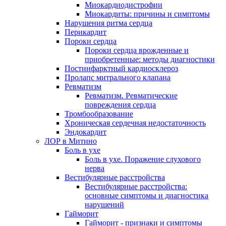
Миокардиодистрофии
Миокардиты: причины и симптомы
Нарушения ритма сердца
Перикардит
Пороки сердца
Пороки сердца врожденные и
приобретенные: методы диагностики
Постинфарктный кардиосклероз
Пролапс митрального клапана
Ревматизм
Ревматизм. Ревматические
повреждения сердца
Тромбообразование
Хроническая сердечная недостаточность
Эндокардит
ЛОР в Митино
Боль в ухе
Боль в ухе. Поражение слухового
нерва
Вестибулярные расстройства
Вестибулярные расстройства:
основные симптомы и диагностика
нарушений
Гайморит
Гайморит - признаки и симптомы