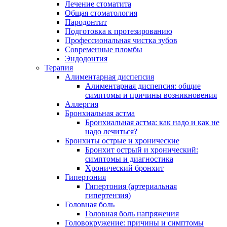
Лечение стоматита
Общая стоматология
Пародонтит
Подготовка к протезированию
Профессиональная чистка зубов
Современные пломбы
Эндодонтия
Терапия
Алиментарная диспепсия
Алиментарная диспепсия: общие
симптомы и причины возникновения
Аллергия
Бронхиальная астма
Бронхиальная астма: как надо и как не
надо лечиться?
Бронхиты острые и хронические
Бронхит острый и хронический:
симптомы и диагностика
Хронический бронхит
Гипертония
Гипертония (артериальная
гипертензия)
Головная боль
Головная боль напряжения
Головокружение: причины и симптомы