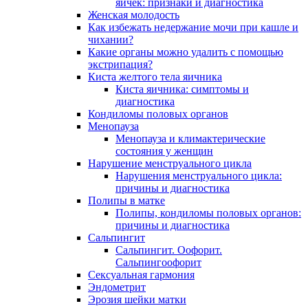
яичек: признаки и диагностика
Женская молодость
Как избежать недержание мочи при кашле и
чихании?
Какие органы можно удалить с помощью
экстрипация?
Киста желтого тела яичника
Киста яичника: симптомы и
диагностика
Кондиломы половых органов
Менопауза
Менопауза и климактерические
состояния у женщин
Нарушение менструального цикла
Нарушения менструального цикла:
причины и диагностика
Полипы в матке
Полипы, кондиломы половых органов:
причины и диагностика
Сальпингит
Сальпингит. Оофорит.
Сальпингоофорит
Сексуальная гармония
Эндометрит
Эрозия шейки матки