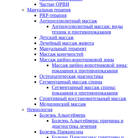
Частые ОРВИ
Мануальная терапия
PRP-терапия
Антицеллюлитный массаж
Антицеллюлитный массаж: виды
техник и противопоказания
Детский массаж
Лечебный массаж живота
Мануальный терапевт
Массаж конечностей
Массаж шейно-воротниковой зоны
Массаж шейно-воротниковой зоны:
показания и противопоказания
Остеопатическая диагностика
Сегментарный массаж спины
Сегментарный массаж спины:
показания и противопоказания
Спортивный восстановительный массаж
Медицинский массаж
Неврология
Болезнь Альцгеймера
Болезнь Альцгеймера: причины и
диагностика лечения
Болезнь Паркинсона
Болезнь Паркинсона: симптомы и