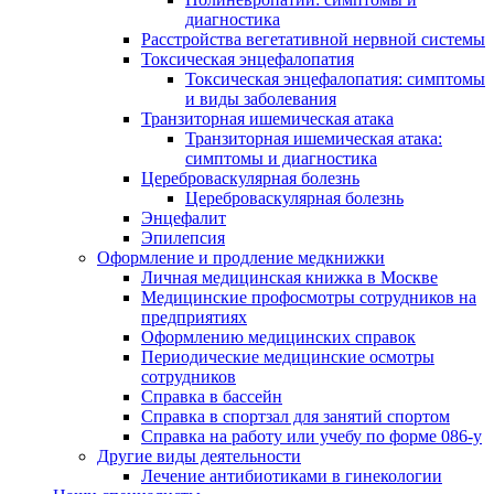
диагностика
Расстройства вегетативной нервной системы
Токсическая энцефалопатия
Токсическая энцефалопатия: симптомы
и виды заболевания
Транзиторная ишемическая атака
Транзиторная ишемическая атака:
симптомы и диагностика
Цереброваскулярная болезнь
Цереброваскулярная болезнь
Энцефалит
Эпилепсия
Оформление и продление медкнижки
Личная медицинская книжка в Москве
Медицинские профосмотры сотрудников на
предприятиях
Оформлению медицинских справок
Периодические медицинские осмотры
сотрудников
Справка в бассейн
Справка в спортзал для занятий спортом
Справка на работу или учебу по форме 086-у
Другие виды деятельности
Лечение антибиотиками в гинекологии