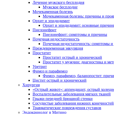
Лечение мужского бесплодия
Мужское бесплодие
Мочекаменная болезнь
Мочекаменная болезнь: причины и проя
Орхит и эпидидимит
Орхит и эпидидимит: основные причин
Пиелонефрит
Пиелонефрит: симптомы и причины
Почечная недостаточность
Почечная недостаточность: симптомы и
Преждевременная эякуляция
Простатит
Простатит острый и хронический
Простатит у мужчин: диагностика и ме
Уретрит
Фимоз и парафимоз
Фимоз, парафимоз, баланопостит: прич
Цистит острый и хронический
Хирургия
«Острый живот»: аппендицит, острый холеци
Воспалительные заболевания мягких тканей
Грыжи передней брюшной стенки
Сосудистые заболевания нижних конечностей
Травматические повреждения суставов
Эндокринолог в Митино