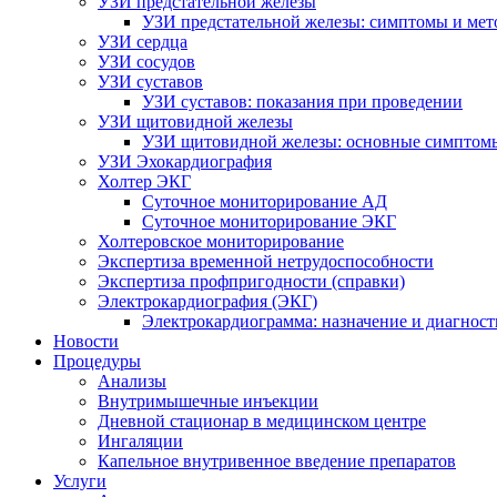
УЗИ предстательной железы
УЗИ предстательной железы: симптомы и мет
УЗИ сердца
УЗИ сосудов
УЗИ суставов
УЗИ суставов: показания при проведении
УЗИ щитовидной железы
УЗИ щитовидной железы: основные симптом
УЗИ Эхокардиография
Холтер ЭКГ
Суточное мониторирование АД
Суточное мониторирование ЭКГ
Холтеровское мониторирование
Экспертиза временной нетрудоспособности
Экспертиза профпригодности (справки)
Электрокардиография (ЭКГ)
Электрокардиограмма: назначение и диагност
Новости
Процедуры
Анализы
Внутримышечные инъекции
Дневной стационар в медицинском центре
Ингаляции
Капельное внутривенное введение препаратов
Услуги