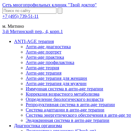
Сеть многопрофильных клиник "Твой доктор"
+7 (495) 739-51-11
м. Митино
3-й Митинский пер., 4, корп.1
ANTI-AGE терапия
Анти-age диагностика
Анти-age портрет
Анти-age практика
Анти-age профилактика
Анти-age теория
Анти-age терапия
Анти-age терапия для женщин
Анти-age терапия для мужчин
Иммунная система в анти-age терапии
Коррекция возрастного метаболизма
Определение биологического возраста
Репродуктивная система в анти-age терапии
Система адаптации в анти-age терапии
Система энергетического обеспечения в анти-age т
Эндокринная система в анти-age терапии
Диагностика организма
Диагностика организма (Check-up)