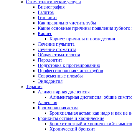
Стоматологические услуги
Визиография
Галитоз
Гингивит
Как правильно чистить зубы
Какие основные причины появления зубного 
Кариес
Кариес: причины и последствия
Лечение пульпита
Лечение стоматита
Общая стоматология
Пародонтит
Подготовка к протезированию
Профессиональная чистка зубов
Современные пломбы
Эндодонтия
Терапия
Алиментарная диспепсия
Алиментарная диспепсия: общие симпт
Аллергия
Бронхиальная астма
Бронхиальная астма: как надо и как не н
Бронхиты острые и хронические
Бронхит острый и хронический: симпто
Хронический бронхит