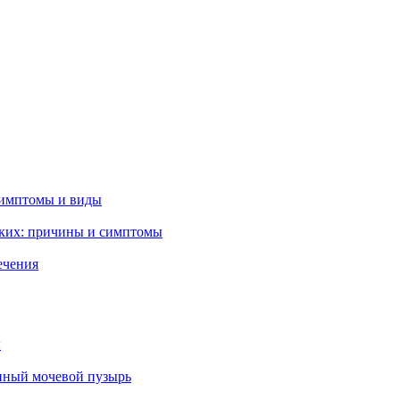
симптомы и виды
гких: причины и симптомы
ечения
ы
нный мочевой пузырь