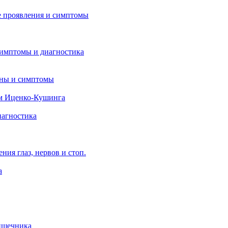
 проявления и симптомы
симптомы и диагностика
ины и симптомы
м Иценко-Кушинга
иагностика
ия глаз, нервов и стоп.
а
ишечника