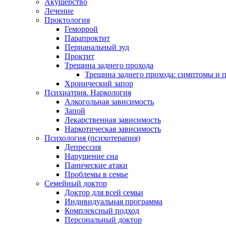
Акушерство
Лечение
Проктология
Геморрой
Парапроктит
Перианальный зуд
Проктит
Трещина заднего прохода
Трещина заднего прохода: симптомы и
Хронический запор
Психиатрия. Наркология
Алкогольная зависимость
Запой
Лекарственная зависимость
Наркотическая зависимость
Психология (психотерапия)
Депрессия
Нарушение сна
Панические атаки
Проблемы в семье
Семейный доктор
Доктор для всей семьи
Индивидуальная программа
Комплексный подход
Персональный доктор