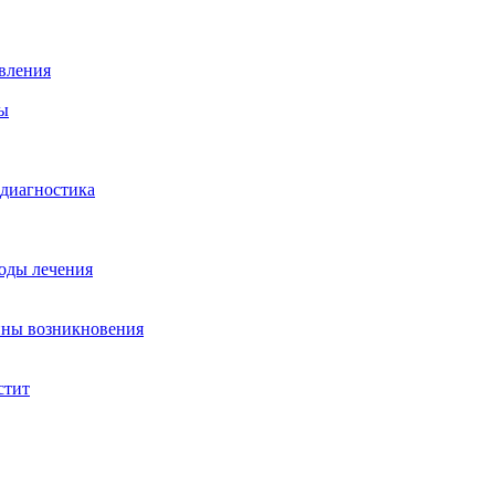
вления
ы
 диагностика
тоды лечения
ины возникновения
стит