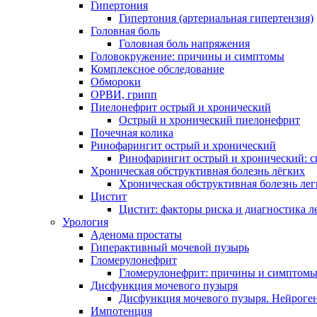
Гипертония
Гипертония (артериальная гипертензия)
Головная боль
Головная боль напряжения
Головокружение: причины и симптомы
Комплексное обследование
Обмороки
ОРВИ, грипп
Пиелонефрит острый и хронический
Острый и хронический пиелонефрит
Почечная колика
Ринофарингит острый и хронический
Ринофарингит острый и хронический: 
Хроническая обструктивная болезнь лёгких
Хроническая обструктивная болезнь ле
Цистит
Цистит: факторы риска и диагностика л
Урология
Аденома простаты
Гиперактивный мочевой пузырь
Гломерулонефрит
Гломерулонефрит: причины и симптом
Дисфункция мочевого пузыря
Дисфункция мочевого пузыря. Нейроге
Импотенция