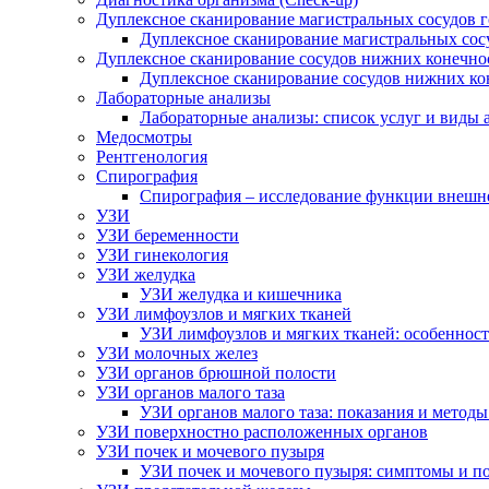
Дуплексное сканирование магистральных сосудов 
Дуплексное сканирование магистральных сос
Дуплексное сканирование сосудов нижних конечно
Дуплексное сканирование сосудов нижних ко
Лабораторные анализы
Лабораторные анализы: список услуг и виды 
Медосмотры
Рентгенология
Спирография
Спирография – исследование функции внешн
УЗИ
УЗИ беременности
УЗИ гинекология
УЗИ желудка
УЗИ желудка и кишечника
УЗИ лимфоузлов и мягких тканей
УЗИ лимфоузлов и мягких тканей: особеннос
УЗИ молочных желез
УЗИ органов брюшной полости
УЗИ органов малого таза
УЗИ органов малого таза: показания и метод
УЗИ поверхностно расположенных органов
УЗИ почек и мочевого пузыря
УЗИ почек и мочевого пузыря: симптомы и по