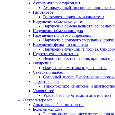
Аутоиммунный тиреоидит
Аутоиммунный тиреоидит: клинические
Гипотиреоз
Гипотиреоз: причины и симптомы
Нарушение обмена веществ
Нарушение обмена веществ: основные 
Нарушение обмена липидов
Нарушение полового созревания
Нарушение полового созревания: прич
Нарушение функции гипофиза
Нарушение функции гипофиза. Синдро
Недостаточность питания
Недостаточность питания: причины и д
Ожирение
Ожирение:симптомы и диагностика
Сахарный диабет
Сахарный диабет. Диабетические поражен
Тиреотоксикоз
Тиреотоксикоз: симптомы и диагностик
Узловой зоб
Узловой зоб: симптомы и диагностика
Гастроэнтеролог
Алкогольная болезнь печени
Болезнь желудка
Болезнь оперированного желудка или к