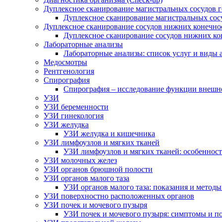
Дуплексное сканирование магистральных сосудов 
Дуплексное сканирование магистральных сос
Дуплексное сканирование сосудов нижних конечно
Дуплексное сканирование сосудов нижних ко
Лабораторные анализы
Лабораторные анализы: список услуг и виды 
Медосмотры
Рентгенология
Спирография
Спирография – исследование функции внешн
УЗИ
УЗИ беременности
УЗИ гинекология
УЗИ желудка
УЗИ желудка и кишечника
УЗИ лимфоузлов и мягких тканей
УЗИ лимфоузлов и мягких тканей: особеннос
УЗИ молочных желез
УЗИ органов брюшной полости
УЗИ органов малого таза
УЗИ органов малого таза: показания и метод
УЗИ поверхностно расположенных органов
УЗИ почек и мочевого пузыря
УЗИ почек и мочевого пузыря: симптомы и по