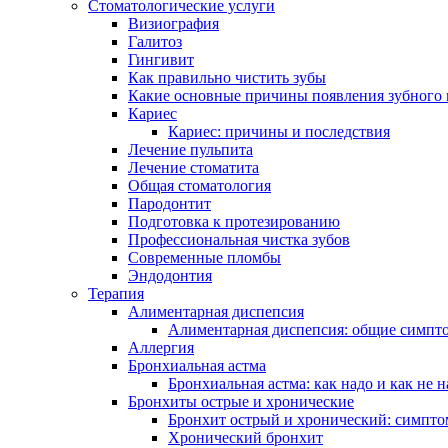
Стоматологические услуги
Визиография
Галитоз
Гингивит
Как правильно чистить зубы
Какие основные причины появления зубного 
Кариес
Кариес: причины и последствия
Лечение пульпита
Лечение стоматита
Общая стоматология
Пародонтит
Подготовка к протезированию
Профессиональная чистка зубов
Современные пломбы
Эндодонтия
Терапия
Алиментарная диспепсия
Алиментарная диспепсия: общие симпт
Аллергия
Бронхиальная астма
Бронхиальная астма: как надо и как не н
Бронхиты острые и хронические
Бронхит острый и хронический: симпто
Хронический бронхит