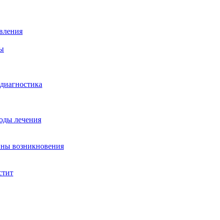
вления
ы
 диагностика
тоды лечения
ины возникновения
стит