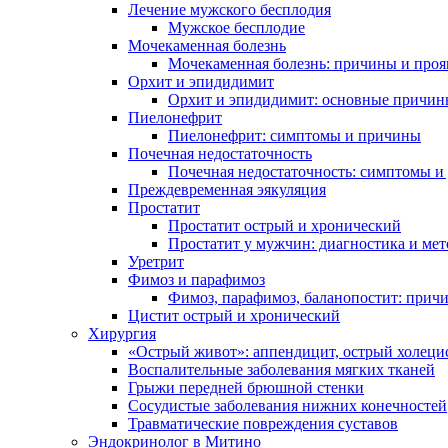
Лечение мужского бесплодия
Мужское бесплодие
Мочекаменная болезнь
Мочекаменная болезнь: причины и проя
Орхит и эпидидимит
Орхит и эпидидимит: основные причин
Пиелонефрит
Пиелонефрит: симптомы и причины
Почечная недостаточность
Почечная недостаточность: симптомы и
Преждевременная эякуляция
Простатит
Простатит острый и хронический
Простатит у мужчин: диагностика и ме
Уретрит
Фимоз и парафимоз
Фимоз, парафимоз, баланопостит: прич
Цистит острый и хронический
Хирургия
«Острый живот»: аппендицит, острый холеци
Воспалительные заболевания мягких тканей
Грыжи передней брюшной стенки
Сосудистые заболевания нижних конечностей
Травматические повреждения суставов
Эндокринолог в Митино