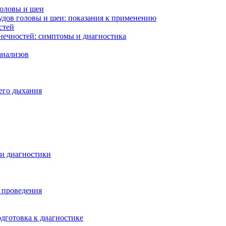
головы и шеи
удов головы и шеи: показания к применению
стей
нечностей: симптомы и диагностика
анализов
его дыхания
ти диагностики
ы проведения
дготовка к диагностике