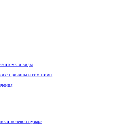
симптомы и виды
гких: причины и симптомы
ечения
ы
нный мочевой пузырь