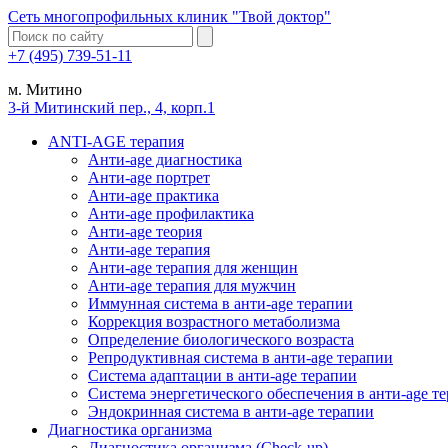
Сеть многопрофильных клиник "Твой доктор"
+7 (495) 739-51-11
м. Митино
3-й Митинский пер., 4, корп.1
ANTI-AGE терапия
Анти-age диагностика
Анти-age портрет
Анти-age практика
Анти-age профилактика
Анти-age теория
Анти-age терапия
Анти-age терапия для женщин
Анти-age терапия для мужчин
Иммунная система в анти-age терапии
Коррекция возрастного метаболизма
Определение биологического возраста
Репродуктивная система в анти-age терапии
Система адаптации в анти-age терапии
Система энергетического обеспечения в анти-age т
Эндокринная система в анти-age терапии
Диагностика организма
Диагностика организма (Check-up)