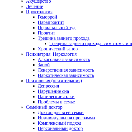
Акушерство
Лечение
Проктология
Геморрой
Парапроктит
Перианальный зуд
Проктит
Трещина заднего прохода
Трещина заднего прохода: симптомы и
Хронический запор
Психиатрия. Наркология
Алкогольная зависимость
Запой
Лекарственная зависимость
Наркотическая зависимость
Психология (психотерапия)
Депрессия
Нарушение сна
Панические атаки
Проблемы в семье
Семейный доктор
Доктор для всей семьи
Индивидуальная программа
Комплексный подход
Персональный доктор