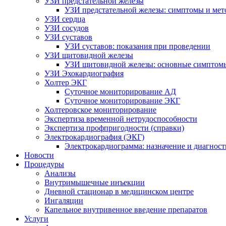
УЗИ предстательной железы
УЗИ предстательной железы: симптомы и мет
УЗИ сердца
УЗИ сосудов
УЗИ суставов
УЗИ суставов: показания при проведении
УЗИ щитовидной железы
УЗИ щитовидной железы: основные симптом
УЗИ Эхокардиография
Холтер ЭКГ
Суточное мониторирование АД
Суточное мониторирование ЭКГ
Холтеровское мониторирование
Экспертиза временной нетрудоспособности
Экспертиза профпригодности (справки)
Электрокардиография (ЭКГ)
Электрокардиограмма: назначение и диагност
Новости
Процедуры
Анализы
Внутримышечные инъекции
Дневной стационар в медицинском центре
Ингаляции
Капельное внутривенное введение препаратов
Услуги