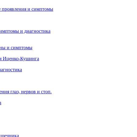
 проявления и симптомы
симптомы и диагностика
ины и симптомы
м Иценко-Кушинга
иагностика
ия глаз, нервов и стоп.
а
ишечника