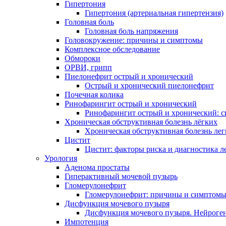
Гипертония
Гипертония (артериальная гипертензия)
Головная боль
Головная боль напряжения
Головокружение: причины и симптомы
Комплексное обследование
Обмороки
ОРВИ, грипп
Пиелонефрит острый и хронический
Острый и хронический пиелонефрит
Почечная колика
Ринофарингит острый и хронический
Ринофарингит острый и хронический: 
Хроническая обструктивная болезнь лёгких
Хроническая обструктивная болезнь ле
Цистит
Цистит: факторы риска и диагностика л
Урология
Аденома простаты
Гиперактивный мочевой пузырь
Гломерулонефрит
Гломерулонефрит: причины и симптом
Дисфункция мочевого пузыря
Дисфункция мочевого пузыря. Нейроге
Импотенция