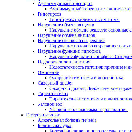
Аутоиммунный тиреоидит
Аутоиммунный тиреоидит: клинические
Гипотиреоз
Гипотиреоз: причины и симптомы
Нарушение обмена веществ
Нарушение обмена веществ: основные 
Нарушение обмена липидов
Нарушение полового созревания
Нарушение полового созревания: прич
Нарушение функции гипофиза
Нарушение функции гипофиза. Синдро
Недостаточность питания
Недостаточность питания: причины и д
Ожирение
Ожирение:симптомы и диагностика
Сахарный диабет
Сахарный диабет. Диабетические поражен
Тиреотоксикоз
Тиреотоксикоз: симптомы и диагностик
Узловой зоб
Узловой зоб: симптомы и диагностика
Гастроэнтеролог
Алкогольная болезнь печени
Болезнь желудка
Болезнь оперированного желудка или к