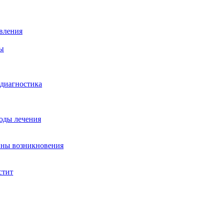
вления
ы
 диагностика
тоды лечения
ины возникновения
стит