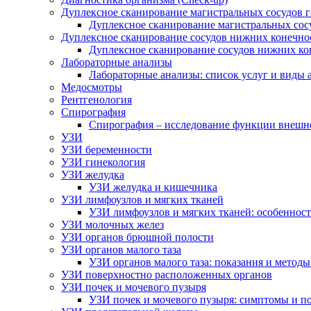
Дуплексное сканирование магистральных сосудов 
Дуплексное сканирование магистральных сос
Дуплексное сканирование сосудов нижних конечно
Дуплексное сканирование сосудов нижних ко
Лабораторные анализы
Лабораторные анализы: список услуг и виды 
Медосмотры
Рентгенология
Спирография
Спирография – исследование функции внешн
УЗИ
УЗИ беременности
УЗИ гинекология
УЗИ желудка
УЗИ желудка и кишечника
УЗИ лимфоузлов и мягких тканей
УЗИ лимфоузлов и мягких тканей: особеннос
УЗИ молочных желез
УЗИ органов брюшной полости
УЗИ органов малого таза
УЗИ органов малого таза: показания и метод
УЗИ поверхностно расположенных органов
УЗИ почек и мочевого пузыря
УЗИ почек и мочевого пузыря: симптомы и по