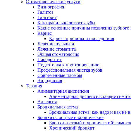
Стоматологические услуги
Визиография
Галитоз
Гингивит
Как правильно чистить зубы
Какие основные причины появления зубного 
Кариес
Кариес: причины и последствия
Лечение пульпита
Лечение стоматита
Общая стоматология
Пародонтит
Подготовка к протезированию
Профессиональная чистка зубов
Современные пломбы
Эндодонтия
Терапия
Алиментарная диспепсия
Алиментарная диспепсия: общие симпт
Аллергия
Бронхиальная астма
Бронхиальная астма: как надо и как не н
Бронхиты острые и хронические
Бронхит острый и хронический: симпто
Хронический бронхит