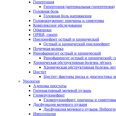
Гипертония
Гипертония (артериальная гипертензия)
Головная боль
Головная боль напряжения
Головокружение: причины и симптомы
Комплексное обследование
Обмороки
ОРВИ, грипп
Пиелонефрит острый и хронический
Острый и хронический пиелонефрит
Почечная колика
Ринофарингит острый и хронический
Ринофарингит острый и хронический: 
Хроническая обструктивная болезнь лёгких
Хроническая обструктивная болезнь ле
Цистит
Цистит: факторы риска и диагностика л
Урология
Аденома простаты
Гиперактивный мочевой пузырь
Гломерулонефрит
Гломерулонефрит: причины и симптом
Дисфункция мочевого пузыря
Дисфункция мочевого пузыря. Нейроге
Импотенция