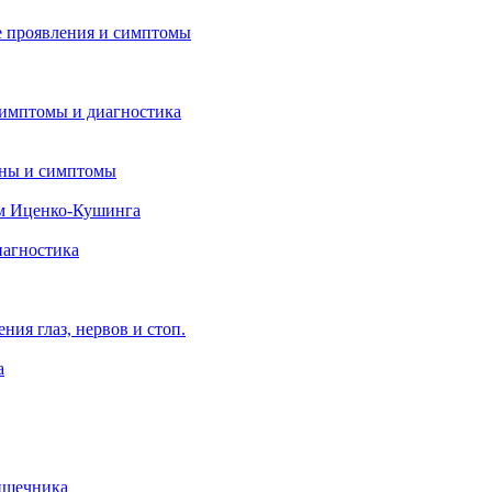
 проявления и симптомы
симптомы и диагностика
ины и симптомы
м Иценко-Кушинга
иагностика
ия глаз, нервов и стоп.
а
ишечника