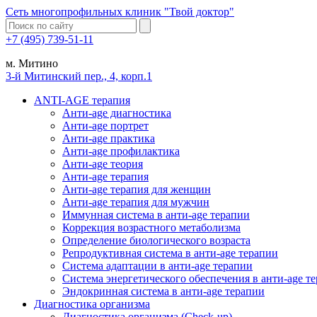
Сеть многопрофильных клиник "Твой доктор"
+7 (495) 739-51-11
м. Митино
3-й Митинский пер., 4, корп.1
ANTI-AGE терапия
Анти-age диагностика
Анти-age портрет
Анти-age практика
Анти-age профилактика
Анти-age теория
Анти-age терапия
Анти-age терапия для женщин
Анти-age терапия для мужчин
Иммунная система в анти-age терапии
Коррекция возрастного метаболизма
Определение биологического возраста
Репродуктивная система в анти-age терапии
Система адаптации в анти-age терапии
Система энергетического обеспечения в анти-age т
Эндокринная система в анти-age терапии
Диагностика организма
Диагностика организма (Check-up)