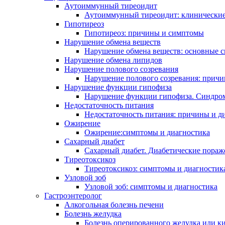
Аутоиммунный тиреоидит
Аутоиммунный тиреоидит: клинические
Гипотиреоз
Гипотиреоз: причины и симптомы
Нарушение обмена веществ
Нарушение обмена веществ: основные 
Нарушение обмена липидов
Нарушение полового созревания
Нарушение полового созревания: прич
Нарушение функции гипофиза
Нарушение функции гипофиза. Синдро
Недостаточность питания
Недостаточность питания: причины и д
Ожирение
Ожирение:симптомы и диагностика
Сахарный диабет
Сахарный диабет. Диабетические поражен
Тиреотоксикоз
Тиреотоксикоз: симптомы и диагностик
Узловой зоб
Узловой зоб: симптомы и диагностика
Гастроэнтеролог
Алкогольная болезнь печени
Болезнь желудка
Болезнь оперированного желудка или к