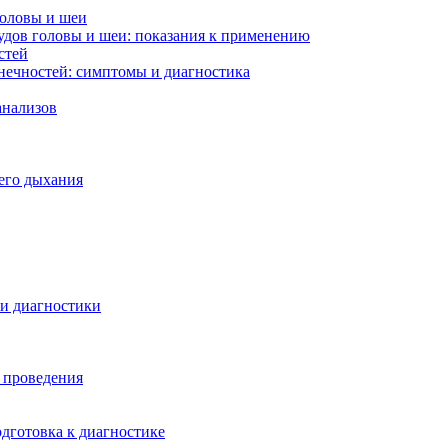
головы и шеи
удов головы и шеи: показания к применению
стей
нечностей: симптомы и диагностика
анализов
его дыхания
ти диагностики
ы проведения
дготовка к диагностике