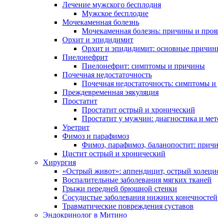
Лечение мужского бесплодия
Мужское бесплодие
Мочекаменная болезнь
Мочекаменная болезнь: причины и проя
Орхит и эпидидимит
Орхит и эпидидимит: основные причин
Пиелонефрит
Пиелонефрит: симптомы и причины
Почечная недостаточность
Почечная недостаточность: симптомы и
Преждевременная эякуляция
Простатит
Простатит острый и хронический
Простатит у мужчин: диагностика и ме
Уретрит
Фимоз и парафимоз
Фимоз, парафимоз, баланопостит: прич
Цистит острый и хронический
Хирургия
«Острый живот»: аппендицит, острый холеци
Воспалительные заболевания мягких тканей
Грыжи передней брюшной стенки
Сосудистые заболевания нижних конечностей
Травматические повреждения суставов
Эндокринолог в Митино