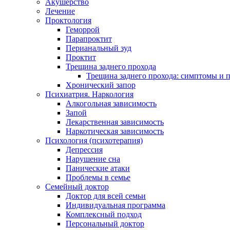
Акушерство
Лечение
Проктология
Геморрой
Парапроктит
Перианальный зуд
Проктит
Трещина заднего прохода
Трещина заднего прохода: симптомы и
Хронический запор
Психиатрия. Наркология
Алкогольная зависимость
Запой
Лекарственная зависимость
Наркотическая зависимость
Психология (психотерапия)
Депрессия
Нарушение сна
Панические атаки
Проблемы в семье
Семейный доктор
Доктор для всей семьи
Индивидуальная программа
Комплексный подход
Персональный доктор