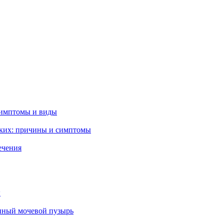
симптомы и виды
гких: причины и симптомы
ечения
ы
нный мочевой пузырь