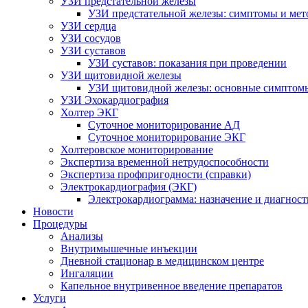
УЗИ предстательной железы
УЗИ предстательной железы: симптомы и мет
УЗИ сердца
УЗИ сосудов
УЗИ суставов
УЗИ суставов: показания при проведении
УЗИ щитовидной железы
УЗИ щитовидной железы: основные симптом
УЗИ Эхокардиография
Холтер ЭКГ
Суточное мониторирование АД
Суточное мониторирование ЭКГ
Холтеровское мониторирование
Экспертиза временной нетрудоспособности
Экспертиза профпригодности (справки)
Электрокардиография (ЭКГ)
Электрокардиограмма: назначение и диагност
Новости
Процедуры
Анализы
Внутримышечные инъекции
Дневной стационар в медицинском центре
Ингаляции
Капельное внутривенное введение препаратов
Услуги