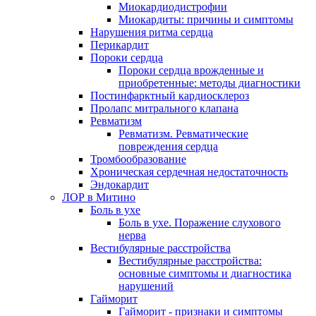
Миокардиодистрофии
Миокардиты: причины и симптомы
Нарушения ритма сердца
Перикардит
Пороки сердца
Пороки сердца врожденные и
приобретенные: методы диагностики
Постинфарктный кардиосклероз
Пролапс митрального клапана
Ревматизм
Ревматизм. Ревматические
повреждения сердца
Тромбообразование
Хроническая сердечная недостаточность
Эндокардит
ЛОР в Митино
Боль в ухе
Боль в ухе. Поражение слухового
нерва
Вестибулярные расстройства
Вестибулярные расстройства:
основные симптомы и диагностика
нарушений
Гайморит
Гайморит - признаки и симптомы