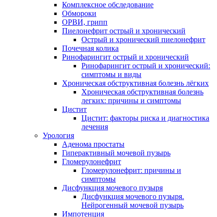
Комплексное обследование
Обмороки
ОРВИ, грипп
Пиелонефрит острый и хронический
Острый и хронический пиелонефрит
Почечная колика
Ринофарингит острый и хронический
Ринофарингит острый и хронический:
симптомы и виды
Хроническая обструктивная болезнь лёгких
Хроническая обструктивная болезнь
легких: причины и симптомы
Цистит
Цистит: факторы риска и диагностика
лечения
Урология
Аденома простаты
Гиперактивный мочевой пузырь
Гломерулонефрит
Гломерулонефрит: причины и
симптомы
Дисфункция мочевого пузыря
Дисфункция мочевого пузыря.
Нейрогенный мочевой пузырь
Импотенция