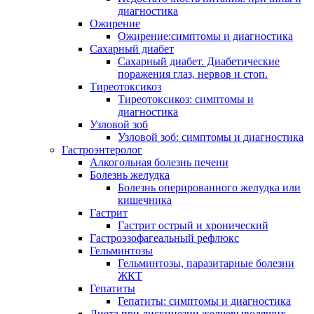
диагностика
Ожирение
Ожирение:симптомы и диагностика
Сахарный диабет
Сахарный диабет. Диабетические
поражения глаз, нервов и стоп.
Тиреотоксикоз
Тиреотоксикоз: симптомы и
диагностика
Узловой зоб
Узловой зоб: симптомы и диагностика
Гастроэнтеролог
Алкогольная болезнь печени
Болезнь желудка
Болезнь оперированного желудка или
кишечника
Гастрит
Гастрит острый и хронический
Гастроэзофагеальный рефлюкс
Гельминтозы
Гельминтозы, паразитарные болезни
ЖКТ
Гепатиты
Гепатиты: симптомы и диагностика
Диета при дискинезии желчевыводящих