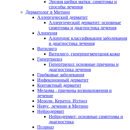
Эрозия шейки матки: симптомы и
способы лечения
Дерматолог в Митино
Аллергический дерматит
Аллергический дерматит: основные
симптомы и диагностика лечения
Алопеция
Алопеция: классификация заболевания
и диагностика лечения
Витилиго
Витилиго, гиперпигментация кожи
Гипертрихоз
Гипертрихоз: основные причины и
диагностика лечения
Грибковые заболевания
Инфекционный дерматит
Контактный дерматит
Мелазма - причины возникновения и
лечение
Мозоли. Кератоз. Ихтиоз
Невус, лечение в Митино
Нейродермит
Нейродермит: основные симптомы и
диагностика
Псориаз