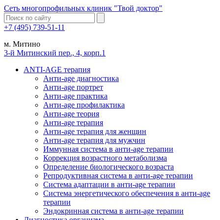
Сеть многопрофильных клиник "Твой доктор"
+7 (495) 739-51-11
м. Митино
3-й Митинский пер., 4, корп.1
ANTI-AGE терапия
Анти-age диагностика
Анти-age портрет
Анти-age практика
Анти-age профилактика
Анти-age теория
Анти-age терапия
Анти-age терапия для женщин
Анти-age терапия для мужчин
Иммунная система в анти-age терапии
Коррекция возрастного метаболизма
Определение биологического возраста
Репродуктивная система в анти-age терапии
Система адаптации в анти-age терапии
Система энергетического обеспечения в анти-age
терапии
Эндокринная система в анти-age терапии
Диагностика организма