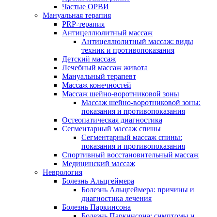
Частые ОРВИ
Мануальная терапия
PRP-терапия
Антицеллюлитный массаж
Антицеллюлитный массаж: виды
техник и противопоказания
Детский массаж
Лечебный массаж живота
Мануальный терапевт
Массаж конечностей
Массаж шейно-воротниковой зоны
Массаж шейно-воротниковой зоны:
показания и противопоказания
Остеопатическая диагностика
Сегментарный массаж спины
Сегментарный массаж спины:
показания и противопоказания
Спортивный восстановительный массаж
Медицинский массаж
Неврология
Болезнь Альцгеймера
Болезнь Альцгеймера: причины и
диагностика лечения
Болезнь Паркинсона
Болезнь Паркинсона: симптомы и