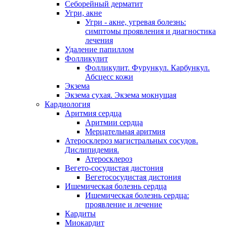
Себорейный дерматит
Угри, акне
Угри - акне, угревая болезнь:
симптомы проявления и диагностика
лечения
Удаление папиллом
Фолликулит
Фолликулит. Фурункул. Карбункул.
Абсцесс кожи
Экзема
Экзема сухая. Экзема мокнущая
Кардиология
Аритмия сердца
Аритмии сердца
Мерцательная аритмия
Атеросклероз магистральных сосудов.
Дислипидемия.
Атеросклероз
Вегето-сосудистая дистония
Вегетососудистая дистония
Ишемическая болезнь сердца
Ишемическая болезнь сердца:
проявление и лечение
Кардиты
Миокардит