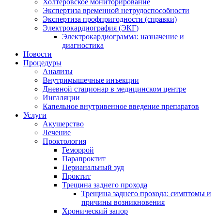
Холтеровское мониторирование
Экспертиза временной нетрудоспособности
Экспертиза профпригодности (справки)
Электрокардиография (ЭКГ)
Электрокардиограмма: назначение и
диагностика
Новости
Процедуры
Анализы
Внутримышечные инъекции
Дневной стационар в медицинском центре
Ингаляции
Капельное внутривенное введение препаратов
Услуги
Акушерство
Лечение
Проктология
Геморрой
Парапроктит
Перианальный зуд
Проктит
Трещина заднего прохода
Трещина заднего прохода: симптомы и
причины возникновения
Хронический запор