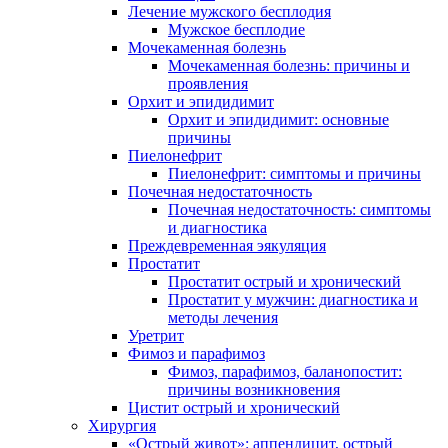
Лечение мужского бесплодия
Мужское бесплодие
Мочекаменная болезнь
Мочекаменная болезнь: причины и
проявления
Орхит и эпидидимит
Орхит и эпидидимит: основные
причины
Пиелонефрит
Пиелонефрит: симптомы и причины
Почечная недостаточность
Почечная недостаточность: симптомы
и диагностика
Преждевременная эякуляция
Простатит
Простатит острый и хронический
Простатит у мужчин: диагностика и
методы лечения
Уретрит
Фимоз и парафимоз
Фимоз, парафимоз, баланопостит:
причины возникновения
Цистит острый и хронический
Хирургия
«Острый живот»: аппендицит, острый