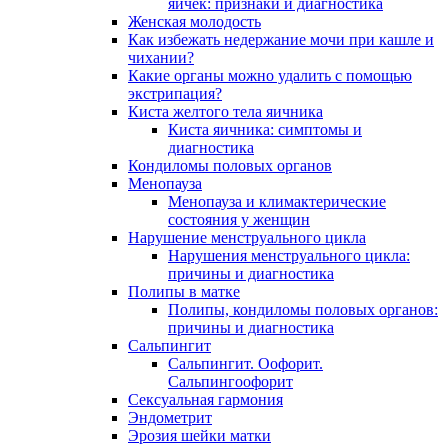
яичек: признаки и диагностика
Женская молодость
Как избежать недержание мочи при кашле и
чихании?
Какие органы можно удалить с помощью
экстрипация?
Киста желтого тела яичника
Киста яичника: симптомы и
диагностика
Кондиломы половых органов
Менопауза
Менопауза и климактерические
состояния у женщин
Нарушение менструального цикла
Нарушения менструального цикла:
причины и диагностика
Полипы в матке
Полипы, кондиломы половых органов:
причины и диагностика
Сальпингит
Сальпингит. Оофорит.
Сальпингоофорит
Сексуальная гармония
Эндометрит
Эрозия шейки матки