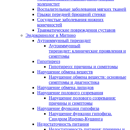
холецистит
Воспалительные заболевания мягких тканей
Грыжи передней брюшной стенки
Сосудистые заболевания нижних
конечностей
Травматические повреждения суставов
Эндокринолог в Митино
Аутоиммунный тиреоидит
Аутоиммунный
тиреоидит: клинические проявления и
симптомы
Гипотиреоз
Гипотиреоз: причины и симптомы
Нарушение обмена веществ
Нарушение обмена веществ: основные
симптомы и диагностика
Нарушение обмена липидов
Нарушение полового созревания
Нарушение полового созревания:
причины и симптомы
Нарушение функции гипофиза
Нарушение функции гипофиза.
Синдром Иценко-Кушинга
Недостаточность питания
Недостаточность питания: причины и