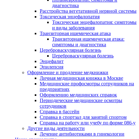
диагностика
Расстройства вегетативной нервной системы
Токсическая энцефалопатия
Токсическая энцефалопатия: симптомы
и виды заболевания
Транзиторная ишемическая атака
Транзиторная ишемическая атака:
симптомы и диагностика
Цереброваскулярная болезнь
Цереброваскулярная болезнь
Энцефалит
Эпилепсия
Оформление и продление медкнижки
Личная медицинская книжка в Москве
Медицинские профосмотры сотрудников на
предприятиях
Оформлению медицинских справок
Периодические медицинские осмотры
сотрудников
Справка в бассейн
Справка в спортзал для занятий спортом
Справка на работу или учебу по форме 086-у
Другие виды деятельности
Лечение антибиотиками в гинекологии