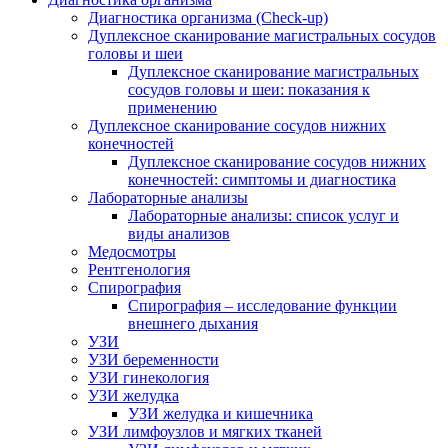
Диагностика организма (Check-up)
Дуплексное сканирование магистральных сосудов
головы и шеи
Дуплексное сканирование магистральных
сосудов головы и шеи: показания к
применению
Дуплексное сканирование сосудов нижних
конечностей
Дуплексное сканирование сосудов нижних
конечностей: симптомы и диагностика
Лабораторные анализы
Лабораторные анализы: список услуг и
виды анализов
Медосмотры
Рентгенология
Спирография
Спирография – исследование функции
внешнего дыхания
УЗИ
УЗИ беременности
УЗИ гинекология
УЗИ желудка
УЗИ желудка и кишечника
УЗИ лимфоузлов и мягких тканей