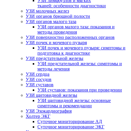
УЗИ лимфоузлов и мягких
тканей: особенности диагностики
УЗИ молочных желез
УЗИ органов брюшной полости
УЗИ органов малого таза
УЗИ органов малого таза: показания и
методы проведения
УЗИ поверхностно расположенных органов
УЗИ почек и мочевого пузыря
УЗИ почек и мочевого пузыря: симптомы и
подготовка к диагностике
УЗИ предстательной железы
УЗИ предстательной железы: симптомы и
методы лечения
УЗИ сердца
УЗИ сосудов
УЗИ суставов
УЗИ суставов: показания при проведении
УЗИ щитовидной железы
УЗИ щитовидной железы: основные
симптомы и рекомендации
УЗИ Эхокардиография
Холтер ЭКГ
Суточное мониторирование АД
Суточное мониторирование ЭКГ