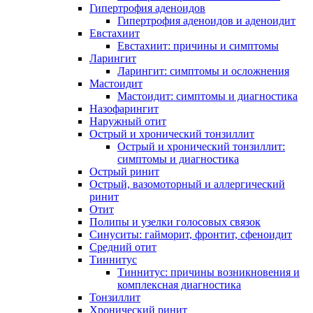
Гипертрофия аденоидов
Гипертрофия аденоидов и аденоидит
Евстахиит
Евстахиит: причины и симптомы
Ларингит
Ларингит: симптомы и осложнения
Мастоидит
Мастоидит: симптомы и диагностика
Назофарингит
Наружный отит
Острый и хронический тонзиллит
Острый и хронический тонзиллит:
симптомы и диагностика
Острый ринит
Острый, вазомоторный и аллергический
ринит
Отит
Полипы и узелки голосовых связок
Синуситы: гайморит, фронтит, сфеноидит
Средний отит
Тиннитус
Тиннитус: причины возникновения и
комплексная диагностика
Тонзиллит
Хронический ринит