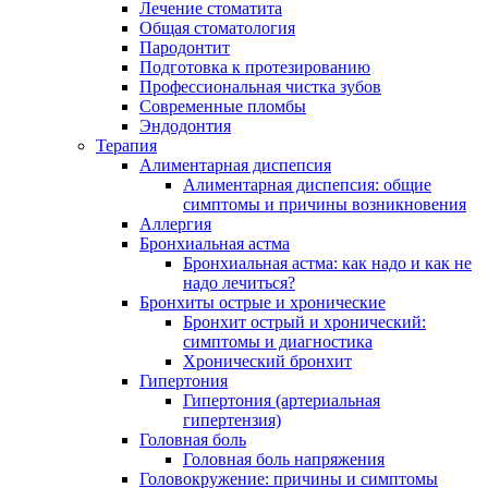
Лечение стоматита
Общая стоматология
Пародонтит
Подготовка к протезированию
Профессиональная чистка зубов
Современные пломбы
Эндодонтия
Терапия
Алиментарная диспепсия
Алиментарная диспепсия: общие
симптомы и причины возникновения
Аллергия
Бронхиальная астма
Бронхиальная астма: как надо и как не
надо лечиться?
Бронхиты острые и хронические
Бронхит острый и хронический:
симптомы и диагностика
Хронический бронхит
Гипертония
Гипертония (артериальная
гипертензия)
Головная боль
Головная боль напряжения
Головокружение: причины и симптомы