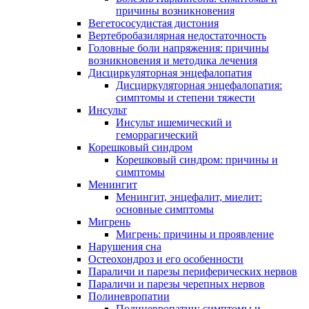
причины возникновения
Вегетососудистая дистония
Вертебробазилярная недостаточность
Головные боли напряжения: причины
возникновения и методика лечения
Дисциркуляторная энцефалопатия
Дисциркуляторная энцефалопатия:
симптомы и степени тяжести
Инсульт
Инсульт ишемический и
геморрагический
Корешковый синдром
Корешковый синдром: причины и
симптомы
Менингит
Менингит, энцефалит, миелит:
основные симптомы
Мигрень
Мигрень: причины и проявление
Нарушения сна
Остеохондроз и его особенности
Параличи и парезы периферических нервов
Параличи и парезы черепных нервов
Полиневропатии
Полиневропатии: симптомы и