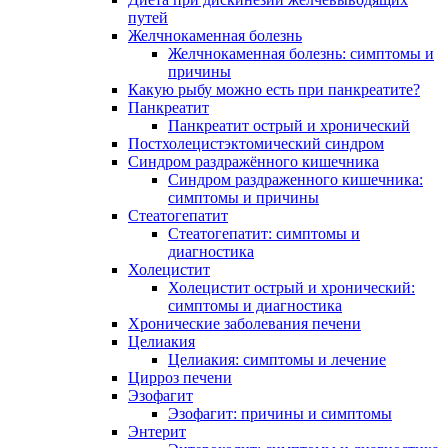
путей
Желчнокаменная болезнь
Желчнокаменная болезнь: симптомы и
причины
Какую рыбу можно есть при панкреатите?
Панкреатит
Панкреатит острый и хронический
Постхолецистэктомический синдром
Синдром раздражённого кишечника
Синдром раздраженного кишечника:
симптомы и причины
Стеатогепатит
Стеатогепатит: симптомы и
диагностика
Холецистит
Холецистит острый и хронический:
симптомы и диагностика
Хронические заболевания печени
Целиакия
Целиакия: симптомы и лечение
Цирроз печени
Эзофагит
Эзофагит: причины и симптомы
Энтерит