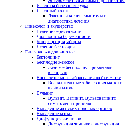
Энтероколит: симптомы и диагностика
Язвенная болезнь желудка
Язвенный колит
Язвенный колит: симптомы и
диагностика лечения
Гинеколог и акушерство
Ведение беременности
Диагностика беременности
Контрацепция, аборты
Лечение бесплодия
Гинеколог-эндокринолог
Бартолинит
Бесплодие женское
Женское бесплодие. Привычный
выкидыш
Воспалительные заболевания шейки матки
Воспалительные заболевания матки и
шейки матки
Вульвит
Вульвит. Вагинит. Вульвовагинит:
симптомы и причины
Выпадение женских половых органов
Выпадение матки
Дисфункция яичников
Дисфункция яичников, дисфункция