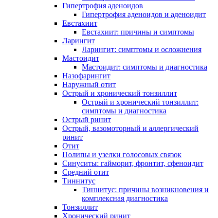
Гипертрофия аденоидов
Гипертрофия аденоидов и аденоидит
Евстахиит
Евстахиит: причины и симптомы
Ларингит
Ларингит: симптомы и осложнения
Мастоидит
Мастоидит: симптомы и диагностика
Назофарингит
Наружный отит
Острый и хронический тонзиллит
Острый и хронический тонзиллит:
симптомы и диагностика
Острый ринит
Острый, вазомоторный и аллергический
ринит
Отит
Полипы и узелки голосовых связок
Синуситы: гайморит, фронтит, сфеноидит
Средний отит
Тиннитус
Тиннитус: причины возникновения и
комплексная диагностика
Тонзиллит
Хронический ринит