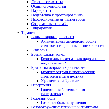
Лечение стоматита
Общая стоматология
Пародонтит
Подготовка к протезированию
Профессиональная чистка зубов
Современные пломбы
Эндодонтия
Терапия
Алиментарная диспепсия
Алиментарная диспепсия: общие
симптомы и причины возникновения
Аллергия
Бронхиальная астма
Бронхиальная астма: как надо и как не
надо лечиться?
Бронхиты острые и хронические
Бронхит острый и хронический:
симптомы и диагностика
Хронический бронхит
Гипертония
Гипертония (артериальная
гипертензия)
Головная боль
Головная боль напряжения
Головокружение: причины и симптомы