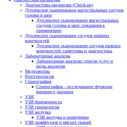
Диагностика организма (Check-up)
Дуплексное сканирование магистральных сосудов
головы и шеи
Дуплексное сканирование магистральных
сосудов головы и шеи: показания к
применению
Дуплексное сканирование сосудов нижних
конечностей
Дуплексное сканирование сосудов нижних
конечностей: симптомы и диагностика
Лабораторные анализы
Лабораторные анализы: список услуг и
виды анализов
Медосмотры
Рентгенология
Спирография
Спирография – исследование функции
внешнего дыхания
УЗИ
УЗИ беременности
УЗИ гинекология
УЗИ желудка
УЗИ желудка и кишечника
УЗИ лимфоузлов и мягких тканей