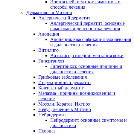
Эрозия шейки матки: симптомы и
способы лечения
Дерматолог в Митино
Аллергический дерматит
Аллергический дерматит: основные
симптомы и диагностика лечения
Алопеция
Алопеция: классификация заболевания
и диагностика лечения
Витилиго
Витилиго, гиперпигментация кожи
Гипертрихоз
Гипертрихоз: основные причины и
диагностика лечения
Грибковые заболевания
Инфекционный дерматит
Контактный дерматит
Мелазма - причины возникновения и
лечение
Мозоли. Кератоз. Ихтиоз
Невус, лечение в Митино
Нейродермит
Нейродермит: основные симптомы и
диагностика
Псориаз