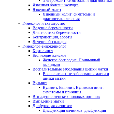
Энтероколит: симптомы и диагностика
Язвенная болезнь желудка
Язвенный колит
Язвенный колит: симптомы и
диагностика лечения
Гинеколог и акушерство
Ведение беременности
Диагностика беременности
Контрацепция, аборты
Лечение бесплодия
Гинеколог-эндокринолог
Бартолинит
Бесплодие женское
Женское бесплодие. Привычный
выкидыш
Воспалительные заболевания шейки матки
Воспалительные заболевания матки и
шейки матки
Вульвит
Вульвит. Вагинит. Вульвовагинит:
симптомы и причины
Выпадение женских половых органов
Выпадение матки
Дисфункция яичников
Дисфункция яичников, дисфункция