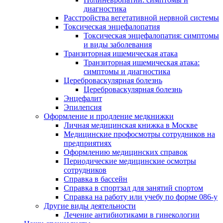
диагностика
Расстройства вегетативной нервной системы
Токсическая энцефалопатия
Токсическая энцефалопатия: симптомы
и виды заболевания
Транзиторная ишемическая атака
Транзиторная ишемическая атака:
симптомы и диагностика
Цереброваскулярная болезнь
Цереброваскулярная болезнь
Энцефалит
Эпилепсия
Оформление и продление медкнижки
Личная медицинская книжка в Москве
Медицинские профосмотры сотрудников на
предприятиях
Оформлению медицинских справок
Периодические медицинские осмотры
сотрудников
Справка в бассейн
Справка в спортзал для занятий спортом
Справка на работу или учебу по форме 086-у
Другие виды деятельности
Лечение антибиотиками в гинекологии