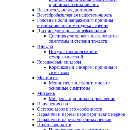
причины возникновения
Вегетососудистая дистония
Вертебробазилярная недостаточность
Головные боли напряжения: причины
возникновения и методика лечения
Дисциркуляторная энцефалопатия
Дисциркуляторная энцефалопатия:
симптомы и степени тяжести
Инсульт
Инсульт ишемический и
геморрагический
Корешковый синдром
Корешковый синдром: причины и
симптомы
Менингит
Менингит, энцефалит, миелит:
основные симптомы
Мигрень
Мигрень: причины и проявление
Нарушения сна
Остеохондроз и его особенности
Параличи и парезы периферических нервов
Параличи и парезы черепных нервов
Полиневропатии
Полиневропатии: симптомы и