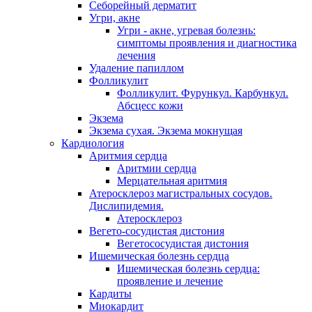
Себорейный дерматит
Угри, акне
Угри - акне, угревая болезнь:
симптомы проявления и диагностика
лечения
Удаление папиллом
Фолликулит
Фолликулит. Фурункул. Карбункул.
Абсцесс кожи
Экзема
Экзема сухая. Экзема мокнущая
Кардиология
Аритмия сердца
Аритмии сердца
Мерцательная аритмия
Атеросклероз магистральных сосудов.
Дислипидемия.
Атеросклероз
Вегето-сосудистая дистония
Вегетососудистая дистония
Ишемическая болезнь сердца
Ишемическая болезнь сердца:
проявление и лечение
Кардиты
Миокардит