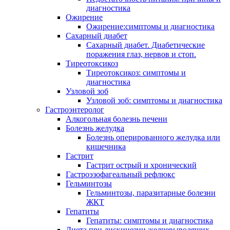
диагностика
Ожирение
Ожирение:симптомы и диагностика
Сахарный диабет
Сахарный диабет. Диабетические
поражения глаз, нервов и стоп.
Тиреотоксикоз
Тиреотоксикоз: симптомы и
диагностика
Узловой зоб
Узловой зоб: симптомы и диагностика
Гастроэнтеролог
Алкогольная болезнь печени
Болезнь желудка
Болезнь оперированного желудка или
кишечника
Гастрит
Гастрит острый и хронический
Гастроэзофагеальный рефлюкс
Гельминтозы
Гельминтозы, паразитарные болезни
ЖКТ
Гепатиты
Гепатиты: симптомы и диагностика
Диета при дискинезии желчевыводящих