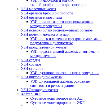
УЗИ лимфоузлов и мягких
тканей: особенности диагностики
УЗИ молочных желез
УЗИ органов брюшной полости
УЗИ органов малого таза
УЗИ органов малого таза: показания и
методы проведения
УЗИ поверхностно расположенных органов
УЗИ почек и мочевого пузыря
УЗИ почек и мочевого пузыря: симптомы и
подготовка к диагностике
УЗИ предстательной железы
УЗИ предстательной железы: симптомы и
методы лечения
УЗИ сердца
УЗИ сосудов
УЗИ суставов
УЗИ суставов: показания при проведении
УЗИ щитовидной железы
УЗИ щитовидной железы: основные
симптомы и рекомендации
УЗИ Эхокардиография
Холтер ЭКГ
Суточное мониторирование АД
Суточное мониторирование ЭКГ