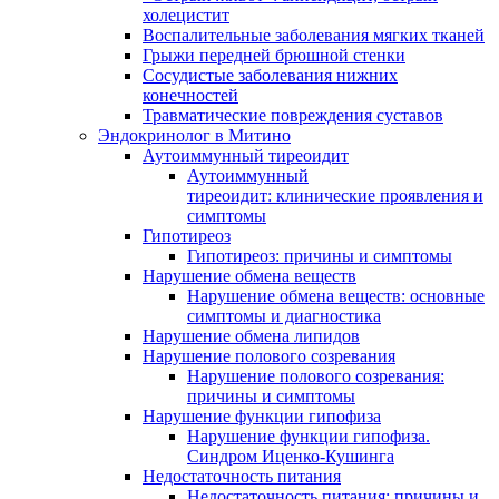
холецистит
Воспалительные заболевания мягких тканей
Грыжи передней брюшной стенки
Сосудистые заболевания нижних
конечностей
Травматические повреждения суставов
Эндокринолог в Митино
Аутоиммунный тиреоидит
Аутоиммунный
тиреоидит: клинические проявления и
симптомы
Гипотиреоз
Гипотиреоз: причины и симптомы
Нарушение обмена веществ
Нарушение обмена веществ: основные
симптомы и диагностика
Нарушение обмена липидов
Нарушение полового созревания
Нарушение полового созревания:
причины и симптомы
Нарушение функции гипофиза
Нарушение функции гипофиза.
Синдром Иценко-Кушинга
Недостаточность питания
Недостаточность питания: причины и