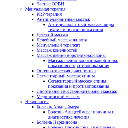
Частые ОРВИ
Мануальная терапия
PRP-терапия
Антицеллюлитный массаж
Антицеллюлитный массаж: виды
техник и противопоказания
Детский массаж
Лечебный массаж живота
Мануальный терапевт
Массаж конечностей
Массаж шейно-воротниковой зоны
Массаж шейно-воротниковой зоны:
показания и противопоказания
Остеопатическая диагностика
Сегментарный массаж спины
Сегментарный массаж спины:
показания и противопоказания
Спортивный восстановительный массаж
Медицинский массаж
Неврология
Болезнь Альцгеймера
Болезнь Альцгеймера: причины и
диагностика лечения
Болезнь Паркинсона
Болезнь Паркинсона: симптомы и