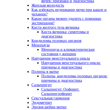
яичек: признаки и диагностика
Женская молодость
Как избежать недержание мочи при кашле и
чихании?
Какие органы можно удалить с помощью
экстрипация?
Киста желтого тела яичника
Киста яичника: симптомы и
диагностика
Кондиломы половых органов
Менопауза
Менопауза и климактерические
состояния у женщин
Нарушение менструального цикла
Нарушения менструального цикла:
причины и диагностика
Полипы в матке
Полипы, кондиломы половых органов:
причины и диагностика
Сальпингит
Сальпингит. Оофорит.
Сальпингоофорит
Сексуальная гармония
Эндометрит
Эрозия шейки матки