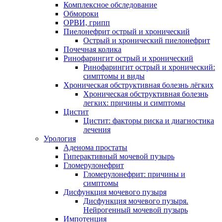
Комплексное обследование
Обмороки
ОРВИ, грипп
Пиелонефрит острый и хронический
Острый и хронический пиелонефрит
Почечная колика
Ринофарингит острый и хронический
Ринофарингит острый и хронический:
симптомы и виды
Хроническая обструктивная болезнь лёгких
Хроническая обструктивная болезнь
легких: причины и симптомы
Цистит
Цистит: факторы риска и диагностика
лечения
Урология
Аденома простаты
Гиперактивный мочевой пузырь
Гломерулонефрит
Гломерулонефрит: причины и
симптомы
Дисфункция мочевого пузыря
Дисфункция мочевого пузыря.
Нейрогенный мочевой пузырь
Импотенция