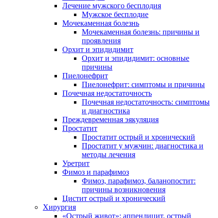
Лечение мужского бесплодия
Мужское бесплодие
Мочекаменная болезнь
Мочекаменная болезнь: причины и
проявления
Орхит и эпидидимит
Орхит и эпидидимит: основные
причины
Пиелонефрит
Пиелонефрит: симптомы и причины
Почечная недостаточность
Почечная недостаточность: симптомы
и диагностика
Преждевременная эякуляция
Простатит
Простатит острый и хронический
Простатит у мужчин: диагностика и
методы лечения
Уретрит
Фимоз и парафимоз
Фимоз, парафимоз, баланопостит:
причины возникновения
Цистит острый и хронический
Хирургия
«Острый живот»: аппендицит, острый