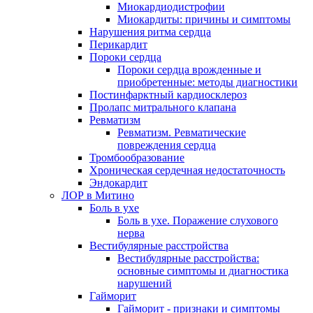
Миокардиодистрофии
Миокардиты: причины и симптомы
Нарушения ритма сердца
Перикардит
Пороки сердца
Пороки сердца врожденные и
приобретенные: методы диагностики
Постинфарктный кардиосклероз
Пролапс митрального клапана
Ревматизм
Ревматизм. Ревматические
повреждения сердца
Тромбообразование
Хроническая сердечная недостаточность
Эндокардит
ЛОР в Митино
Боль в ухе
Боль в ухе. Поражение слухового
нерва
Вестибулярные расстройства
Вестибулярные расстройства:
основные симптомы и диагностика
нарушений
Гайморит
Гайморит - признаки и симптомы