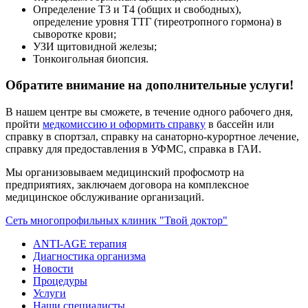
Определение Т3 и Т4 (общих и свободных),
определение уровня ТТГ (тиреотропного гормона) в
сыворотке крови;
УЗИ щитовидной железы;
Тонкоигольная биопсия.
Обратите внимание на дополнительные услуги!
В нашем центре вы сможете, в течение одного рабочего дня,
пройти
медкомиссию и оформить справку
в бассейн или
справку в спортзал, справку на санаторно-курортное лечение,
справку для предоставления в УФМС, справка в ГАИ.
Мы организовываем медицинский профосмотр на
предприятиях, заключаем договора на комплексное
медицинское обслуживание организаций.
Сеть многопрофильных клиник "Твой доктор"
ANTI-AGE терапия
Диагностика организма
Новости
Процедуры
Услуги
Наши специалисты