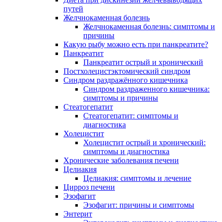
путей
Желчнокаменная болезнь
Желчнокаменная болезнь: симптомы и
причины
Какую рыбу можно есть при панкреатите?
Панкреатит
Панкреатит острый и хронический
Постхолецистэктомический синдром
Синдром раздражённого кишечника
Синдром раздраженного кишечника:
симптомы и причины
Стеатогепатит
Стеатогепатит: симптомы и
диагностика
Холецистит
Холецистит острый и хронический:
симптомы и диагностика
Хронические заболевания печени
Целиакия
Целиакия: симптомы и лечение
Цирроз печени
Эзофагит
Эзофагит: причины и симптомы
Энтерит