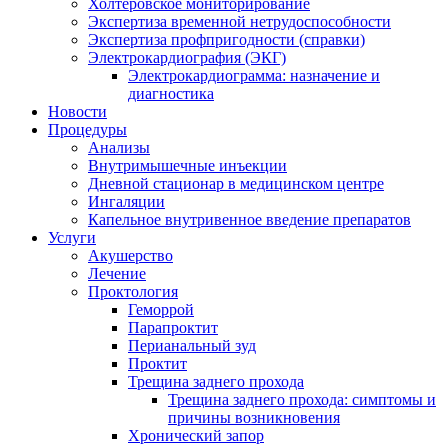
Холтеровское мониторирование
Экспертиза временной нетрудоспособности
Экспертиза профпригодности (справки)
Электрокардиография (ЭКГ)
Электрокардиограмма: назначение и
диагностика
Новости
Процедуры
Анализы
Внутримышечные инъекции
Дневной стационар в медицинском центре
Ингаляции
Капельное внутривенное введение препаратов
Услуги
Акушерство
Лечение
Проктология
Геморрой
Парапроктит
Перианальный зуд
Проктит
Трещина заднего прохода
Трещина заднего прохода: симптомы и
причины возникновения
Хронический запор