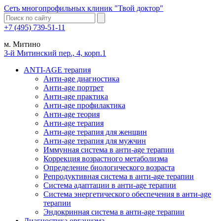
Сеть многопрофильных клиник "Твой доктор"
+7 (495) 739-51-11
м. Митино
3-й Митинский пер., 4, корп.1
ANTI-AGE терапия
Анти-age диагностика
Анти-age портрет
Анти-age практика
Анти-age профилактика
Анти-age теория
Анти-age терапия
Анти-age терапия для женщин
Анти-age терапия для мужчин
Иммунная система в анти-age терапии
Коррекция возрастного метаболизма
Определение биологического возраста
Репродуктивная система в анти-age терапии
Система адаптации в анти-age терапии
Система энергетического обеспечения в анти-age
терапии
Эндокринная система в анти-age терапии
Диагностика организма