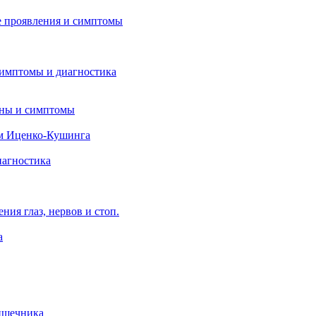
 проявления и симптомы
симптомы и диагностика
ины и симптомы
м Иценко-Кушинга
иагностика
ия глаз, нервов и стоп.
а
ишечника