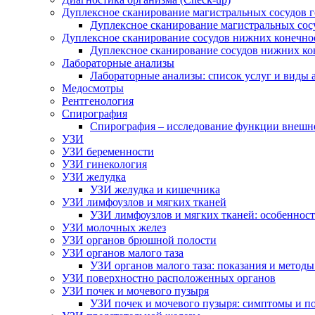
Дуплексное сканирование магистральных сосудов 
Дуплексное сканирование магистральных сос
Дуплексное сканирование сосудов нижних конечно
Дуплексное сканирование сосудов нижних ко
Лабораторные анализы
Лабораторные анализы: список услуг и виды 
Медосмотры
Рентгенология
Спирография
Спирография – исследование функции внешн
УЗИ
УЗИ беременности
УЗИ гинекология
УЗИ желудка
УЗИ желудка и кишечника
УЗИ лимфоузлов и мягких тканей
УЗИ лимфоузлов и мягких тканей: особеннос
УЗИ молочных желез
УЗИ органов брюшной полости
УЗИ органов малого таза
УЗИ органов малого таза: показания и метод
УЗИ поверхностно расположенных органов
УЗИ почек и мочевого пузыря
УЗИ почек и мочевого пузыря: симптомы и по