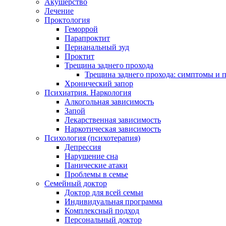
Акушерство
Лечение
Проктология
Геморрой
Парапроктит
Перианальный зуд
Проктит
Трещина заднего прохода
Трещина заднего прохода: симптомы и
Хронический запор
Психиатрия. Наркология
Алкогольная зависимость
Запой
Лекарственная зависимость
Наркотическая зависимость
Психология (психотерапия)
Депрессия
Нарушение сна
Панические атаки
Проблемы в семье
Семейный доктор
Доктор для всей семьи
Индивидуальная программа
Комплексный подход
Персональный доктор