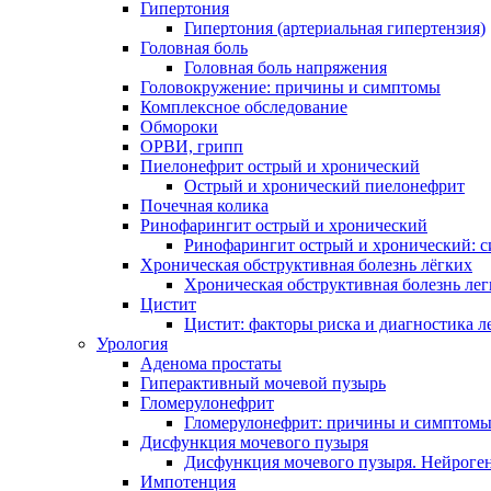
Гипертония
Гипертония (артериальная гипертензия)
Головная боль
Головная боль напряжения
Головокружение: причины и симптомы
Комплексное обследование
Обмороки
ОРВИ, грипп
Пиелонефрит острый и хронический
Острый и хронический пиелонефрит
Почечная колика
Ринофарингит острый и хронический
Ринофарингит острый и хронический: 
Хроническая обструктивная болезнь лёгких
Хроническая обструктивная болезнь ле
Цистит
Цистит: факторы риска и диагностика л
Урология
Аденома простаты
Гиперактивный мочевой пузырь
Гломерулонефрит
Гломерулонефрит: причины и симптом
Дисфункция мочевого пузыря
Дисфункция мочевого пузыря. Нейроге
Импотенция