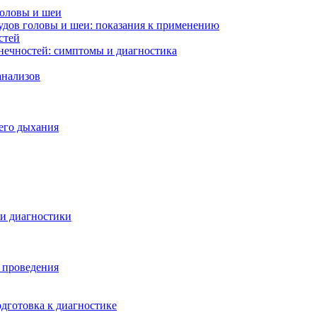
головы и шеи
удов головы и шеи: показания к применению
стей
нечностей: симптомы и диагностика
анализов
его дыхания
ти диагностики
ы проведения
дготовка к диагностике