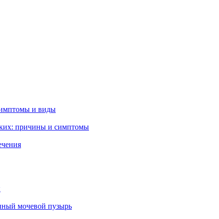
симптомы и виды
гких: причины и симптомы
ечения
ы
нный мочевой пузырь