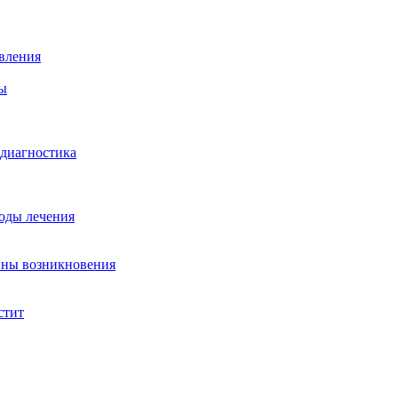
вления
ы
 диагностика
тоды лечения
ины возникновения
стит