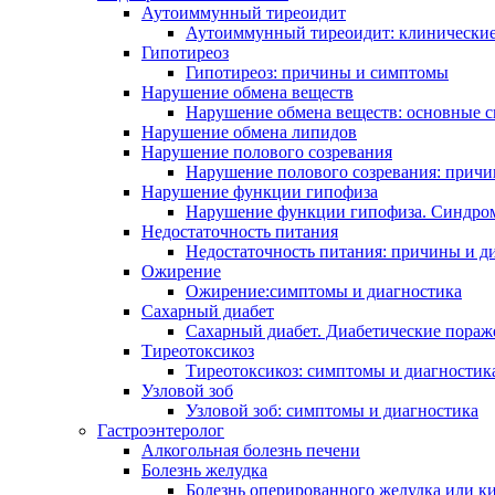
Аутоиммунный тиреоидит
Аутоиммунный тиреоидит: клинические
Гипотиреоз
Гипотиреоз: причины и симптомы
Нарушение обмена веществ
Нарушение обмена веществ: основные 
Нарушение обмена липидов
Нарушение полового созревания
Нарушение полового созревания: прич
Нарушение функции гипофиза
Нарушение функции гипофиза. Синдро
Недостаточность питания
Недостаточность питания: причины и д
Ожирение
Ожирение:симптомы и диагностика
Сахарный диабет
Сахарный диабет. Диабетические поражен
Тиреотоксикоз
Тиреотоксикоз: симптомы и диагностик
Узловой зоб
Узловой зоб: симптомы и диагностика
Гастроэнтеролог
Алкогольная болезнь печени
Болезнь желудка
Болезнь оперированного желудка или к