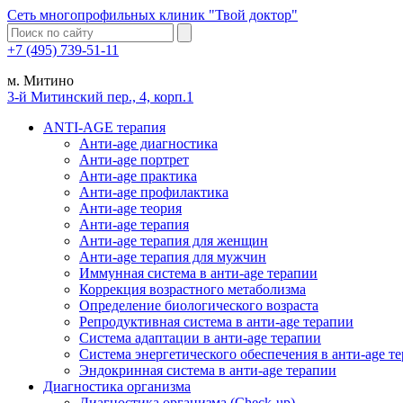
Сеть многопрофильных клиник "Твой доктор"
+7 (495) 739-51-11
м. Митино
3-й Митинский пер., 4, корп.1
ANTI-AGE терапия
Анти-age диагностика
Анти-age портрет
Анти-age практика
Анти-age профилактика
Анти-age теория
Анти-age терапия
Анти-age терапия для женщин
Анти-age терапия для мужчин
Иммунная система в анти-age терапии
Коррекция возрастного метаболизма
Определение биологического возраста
Репродуктивная система в анти-age терапии
Система адаптации в анти-age терапии
Система энергетического обеспечения в анти-age т
Эндокринная система в анти-age терапии
Диагностика организма
Диагностика организма (Check-up)