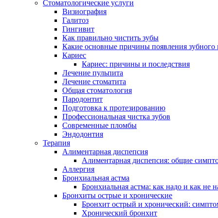
Стоматологические услуги
Визиография
Галитоз
Гингивит
Как правильно чистить зубы
Какие основные причины появления зубного 
Кариес
Кариес: причины и последствия
Лечение пульпита
Лечение стоматита
Общая стоматология
Пародонтит
Подготовка к протезированию
Профессиональная чистка зубов
Современные пломбы
Эндодонтия
Терапия
Алиментарная диспепсия
Алиментарная диспепсия: общие симпт
Аллергия
Бронхиальная астма
Бронхиальная астма: как надо и как не н
Бронхиты острые и хронические
Бронхит острый и хронический: симпто
Хронический бронхит