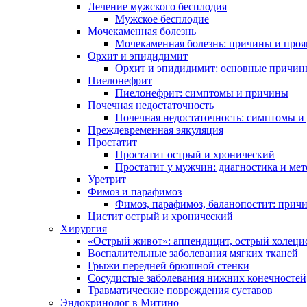
Лечение мужского бесплодия
Мужское бесплодие
Мочекаменная болезнь
Мочекаменная болезнь: причины и проя
Орхит и эпидидимит
Орхит и эпидидимит: основные причин
Пиелонефрит
Пиелонефрит: симптомы и причины
Почечная недостаточность
Почечная недостаточность: симптомы и
Преждевременная эякуляция
Простатит
Простатит острый и хронический
Простатит у мужчин: диагностика и ме
Уретрит
Фимоз и парафимоз
Фимоз, парафимоз, баланопостит: прич
Цистит острый и хронический
Хирургия
«Острый живот»: аппендицит, острый холеци
Воспалительные заболевания мягких тканей
Грыжи передней брюшной стенки
Сосудистые заболевания нижних конечностей
Травматические повреждения суставов
Эндокринолог в Митино