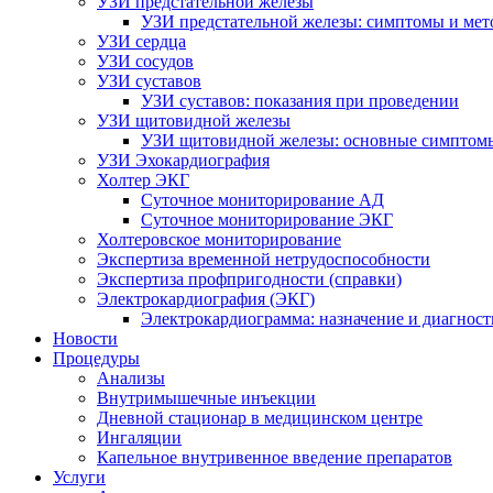
УЗИ предстательной железы
УЗИ предстательной железы: симптомы и мет
УЗИ сердца
УЗИ сосудов
УЗИ суставов
УЗИ суставов: показания при проведении
УЗИ щитовидной железы
УЗИ щитовидной железы: основные симптом
УЗИ Эхокардиография
Холтер ЭКГ
Суточное мониторирование АД
Суточное мониторирование ЭКГ
Холтеровское мониторирование
Экспертиза временной нетрудоспособности
Экспертиза профпригодности (справки)
Электрокардиография (ЭКГ)
Электрокардиограмма: назначение и диагност
Новости
Процедуры
Анализы
Внутримышечные инъекции
Дневной стационар в медицинском центре
Ингаляции
Капельное внутривенное введение препаратов
Услуги