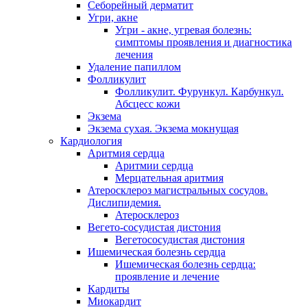
Себорейный дерматит
Угри, акне
Угри - акне, угревая болезнь:
симптомы проявления и диагностика
лечения
Удаление папиллом
Фолликулит
Фолликулит. Фурункул. Карбункул.
Абсцесс кожи
Экзема
Экзема сухая. Экзема мокнущая
Кардиология
Аритмия сердца
Аритмии сердца
Мерцательная аритмия
Атеросклероз магистральных сосудов.
Дислипидемия.
Атеросклероз
Вегето-сосудистая дистония
Вегетососудистая дистония
Ишемическая болезнь сердца
Ишемическая болезнь сердца:
проявление и лечение
Кардиты
Миокардит