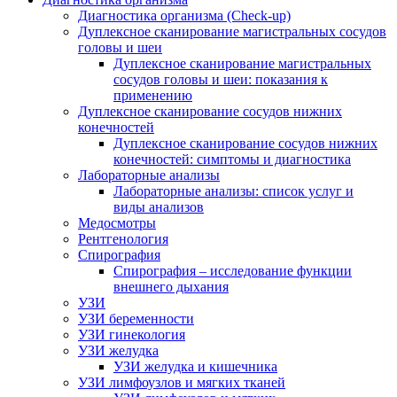
Диагностика организма (Check-up)
Дуплексное сканирование магистральных сосудов
головы и шеи
Дуплексное сканирование магистральных
сосудов головы и шеи: показания к
применению
Дуплексное сканирование сосудов нижних
конечностей
Дуплексное сканирование сосудов нижних
конечностей: симптомы и диагностика
Лабораторные анализы
Лабораторные анализы: список услуг и
виды анализов
Медосмотры
Рентгенология
Спирография
Спирография – исследование функции
внешнего дыхания
УЗИ
УЗИ беременности
УЗИ гинекология
УЗИ желудка
УЗИ желудка и кишечника
УЗИ лимфоузлов и мягких тканей