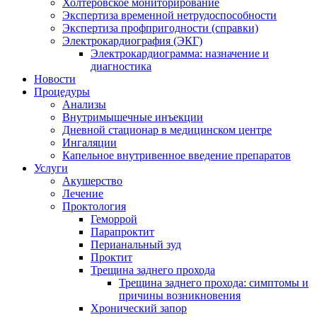
Холтеровское мониторирование
Экспертиза временной нетрудоспособности
Экспертиза профпригодности (справки)
Электрокардиография (ЭКГ)
Электрокардиограмма: назначение и
диагностика
Новости
Процедуры
Анализы
Внутримышечные инъекции
Дневной стационар в медицинском центре
Ингаляции
Капельное внутривенное введение препаратов
Услуги
Акушерство
Лечение
Проктология
Геморрой
Парапроктит
Перианальный зуд
Проктит
Трещина заднего прохода
Трещина заднего прохода: симптомы и
причины возникновения
Хронический запор