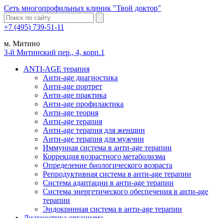
Сеть многопрофильных клиник "Твой доктор"
+7 (495) 739-51-11
м. Митино
3-й Митинский пер., 4, корп.1
ANTI-AGE терапия
Анти-age диагностика
Анти-age портрет
Анти-age практика
Анти-age профилактика
Анти-age теория
Анти-age терапия
Анти-age терапия для женщин
Анти-age терапия для мужчин
Иммунная система в анти-age терапии
Коррекция возрастного метаболизма
Определение биологического возраста
Репродуктивная система в анти-age терапии
Система адаптации в анти-age терапии
Система энергетического обеспечения в анти-age
терапии
Эндокринная система в анти-age терапии
Диагностика организма