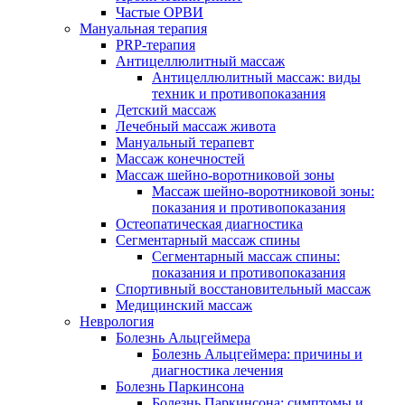
Частые ОРВИ
Мануальная терапия
PRP-терапия
Антицеллюлитный массаж
Антицеллюлитный массаж: виды
техник и противопоказания
Детский массаж
Лечебный массаж живота
Мануальный терапевт
Массаж конечностей
Массаж шейно-воротниковой зоны
Массаж шейно-воротниковой зоны:
показания и противопоказания
Остеопатическая диагностика
Сегментарный массаж спины
Сегментарный массаж спины:
показания и противопоказания
Спортивный восстановительный массаж
Медицинский массаж
Неврология
Болезнь Альцгеймера
Болезнь Альцгеймера: причины и
диагностика лечения
Болезнь Паркинсона
Болезнь Паркинсона: симптомы и