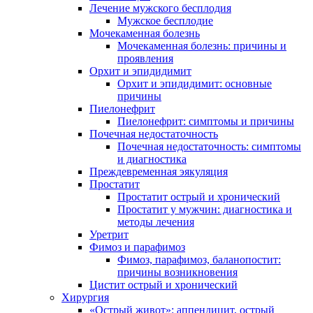
Лечение мужского бесплодия
Мужское бесплодие
Мочекаменная болезнь
Мочекаменная болезнь: причины и
проявления
Орхит и эпидидимит
Орхит и эпидидимит: основные
причины
Пиелонефрит
Пиелонефрит: симптомы и причины
Почечная недостаточность
Почечная недостаточность: симптомы
и диагностика
Преждевременная эякуляция
Простатит
Простатит острый и хронический
Простатит у мужчин: диагностика и
методы лечения
Уретрит
Фимоз и парафимоз
Фимоз, парафимоз, баланопостит:
причины возникновения
Цистит острый и хронический
Хирургия
«Острый живот»: аппендицит, острый