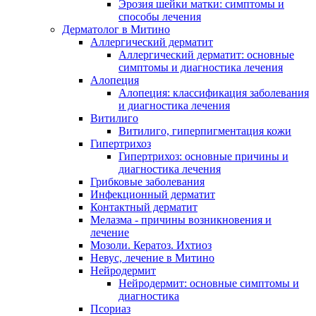
Эрозия шейки матки: симптомы и
способы лечения
Дерматолог в Митино
Аллергический дерматит
Аллергический дерматит: основные
симптомы и диагностика лечения
Алопеция
Алопеция: классификация заболевания
и диагностика лечения
Витилиго
Витилиго, гиперпигментация кожи
Гипертрихоз
Гипертрихоз: основные причины и
диагностика лечения
Грибковые заболевания
Инфекционный дерматит
Контактный дерматит
Мелазма - причины возникновения и
лечение
Мозоли. Кератоз. Ихтиоз
Невус, лечение в Митино
Нейродермит
Нейродермит: основные симптомы и
диагностика
Псориаз