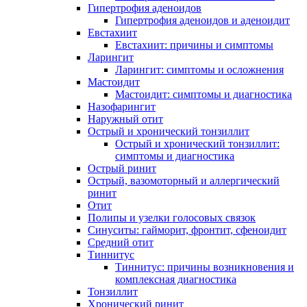
Гипертрофия аденоидов
Гипертрофия аденоидов и аденоидит
Евстахиит
Евстахиит: причины и симптомы
Ларингит
Ларингит: симптомы и осложнения
Мастоидит
Мастоидит: симптомы и диагностика
Назофарингит
Наружный отит
Острый и хронический тонзиллит
Острый и хронический тонзиллит:
симптомы и диагностика
Острый ринит
Острый, вазомоторный и аллергический
ринит
Отит
Полипы и узелки голосовых связок
Синуситы: гайморит, фронтит, сфеноидит
Средний отит
Тиннитус
Тиннитус: причины возникновения и
комплексная диагностика
Тонзиллит
Хронический ринит