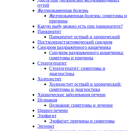
путей
Желчнокаменная болезнь
Желчнокаменная болезнь: симптомы и
причины
Какую рыбу можно есть при панкреатите?
Панкреатит
Панкреатит острый и хронический
Постхолецистэктомический синдром
Синдром раздражённого кишечника
Синдром раздраженного кишечника:
симптомы и причины
Стеатогепатит
Стеатогепатит: симптомы и
диагностика
Холецистит
Холецистит острый и хронический:
симптомы и диагностика
Хронические заболевания печени
Целиакия
Целиакия: симптомы и лечение
Цирроз печени
Эзофагит
Эзофагит: причины и симптомы
Энтерит