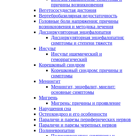
причины возникновения
Вегетососудистая дистония
Вертебробазилярная недостаточность
Головные боли напряжения: причины
возникновения и методика лечения
Дисциркуляторная энцефалопатия
Дисциркуляторная энцефалопатия:
симптомы и степени тяжести
Инсульт
Инсульт ишемический и
геморрагический
Корешковый синдром
Корешковый синдром: причины и
симптомы
Менингит
Менингит, энцефалит, миелит:
основные симптомы
Мигрень
Мигрень: причины и проявление
Нарушения сна
Остеохондроз и его особенности
Параличи и парезы периферических нервов
Параличи и парезы черепных нервов
Полиневропатии
Полиневропатии: симптомы и