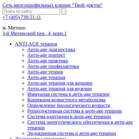
Сеть многопрофильных клиник "Твой доктор"
+7 (495) 739-51-11
м. Митино
3-й Митинский пер., 4, корп.1
ANTI-AGE терапия
Анти-age диагностика
Анти-age портрет
Анти-age практика
Анти-age профилактика
Анти-age теория
Анти-age терапия
Анти-age терапия для женщин
Анти-age терапия для мужчин
Иммунная система в анти-age терапии
Коррекция возрастного метаболизма
Определение биологического возраста
Репродуктивная система в анти-age терапии
Система адаптации в анти-age терапии
Система энергетического обеспечения в анти-age
терапии
Эндокринная система в анти-age терапии
Диагностика организма