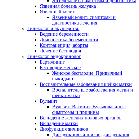
Энтероколит: симптомы и диагностика
Язвенная болезнь желудка
Язвенный колит
Язвенный колит: симптомы и
диагностика лечения
Гинеколог и акушерство
Ведение беременности
Диагностика беременности
Контрацепция, аборты
Лечение бесплодия
Гинеколог-эндокринолог
Бартолинит
Бесплодие женское
Женское бесплодие. Привычный
выкидыш
Воспалительные заболевания шейки матки
Воспалительные заболевания матки и
шейки матки
Вульвит
Вульвит. Вагинит. Вульвовагинит:
симптомы и причины
Выпадение женских половых органов
Выпадение матки
Дисфункция яичников
Дисфункция яичников, дисфункция