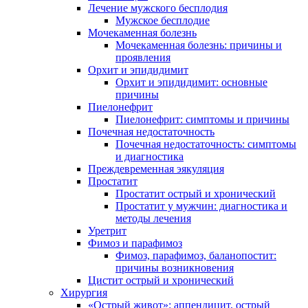
Лечение мужского бесплодия
Мужское бесплодие
Мочекаменная болезнь
Мочекаменная болезнь: причины и
проявления
Орхит и эпидидимит
Орхит и эпидидимит: основные
причины
Пиелонефрит
Пиелонефрит: симптомы и причины
Почечная недостаточность
Почечная недостаточность: симптомы
и диагностика
Преждевременная эякуляция
Простатит
Простатит острый и хронический
Простатит у мужчин: диагностика и
методы лечения
Уретрит
Фимоз и парафимоз
Фимоз, парафимоз, баланопостит:
причины возникновения
Цистит острый и хронический
Хирургия
«Острый живот»: аппендицит, острый