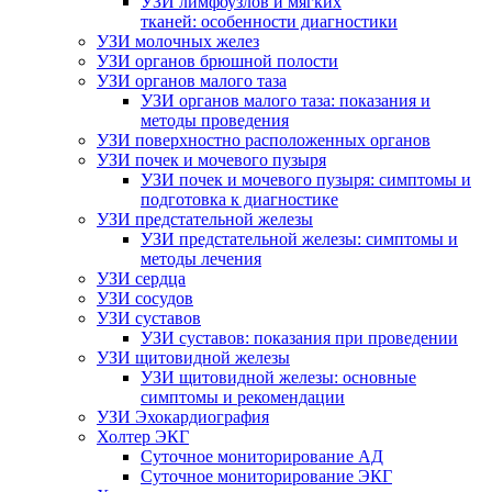
УЗИ лимфоузлов и мягких
тканей: особенности диагностики
УЗИ молочных желез
УЗИ органов брюшной полости
УЗИ органов малого таза
УЗИ органов малого таза: показания и
методы проведения
УЗИ поверхностно расположенных органов
УЗИ почек и мочевого пузыря
УЗИ почек и мочевого пузыря: симптомы и
подготовка к диагностике
УЗИ предстательной железы
УЗИ предстательной железы: симптомы и
методы лечения
УЗИ сердца
УЗИ сосудов
УЗИ суставов
УЗИ суставов: показания при проведении
УЗИ щитовидной железы
УЗИ щитовидной железы: основные
симптомы и рекомендации
УЗИ Эхокардиография
Холтер ЭКГ
Суточное мониторирование АД
Суточное мониторирование ЭКГ