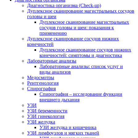
Диагностика организма (Check-up)
Дуплексное сканирование магистральных сосудов
головы и шеи
Дуплексное сканирование магистральных
сосудов головы и шеи: показания к
применению
Дуплексное сканирование сосудов нижних
конечностей
Дуплексное сканирование сосудов нижних
конечностей: симптомы и диагностика
Лабораторные анализы
Лабораторные анализы: список услуг и
виды анализов
Медосмотры
Рентгенология
Спирография
Спирография – исследование функции
внешнего дыхания
УЗИ
УЗИ беременности
УЗИ гинекология
УЗИ желудка
УЗИ желудка и кишечника
УЗИ лимфоузлов и мягких тканей