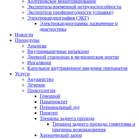
Холтеровское мониторирование
Экспертиза временной нетрудоспособности
Экспертиза профпригодности (справки)
Электрокардиография (ЭКГ)
Электрокардиограмма: назначение и
диагностика
Новости
Процедуры
Анализы
Внутримышечные инъекции
Дневной стационар в медицинском центре
Ингаляции
Капельное внутривенное введение препаратов
Услуги
Акушерство
Лечение
Проктология
Геморрой
Парапроктит
Перианальный зуд
Проктит
Трещина заднего прохода
Трещина заднего прохода: симптомы и
причины возникновения
Хронический запор