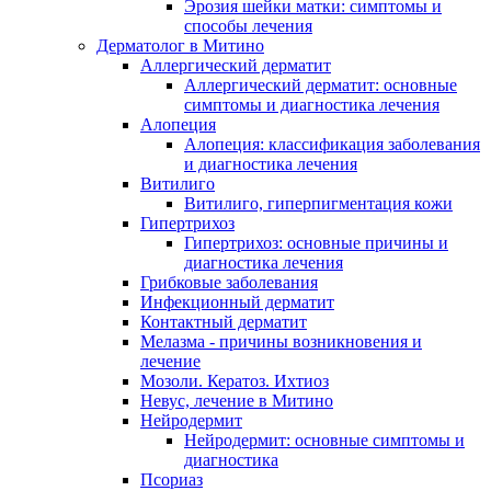
Эрозия шейки матки: симптомы и
способы лечения
Дерматолог в Митино
Аллергический дерматит
Аллергический дерматит: основные
симптомы и диагностика лечения
Алопеция
Алопеция: классификация заболевания
и диагностика лечения
Витилиго
Витилиго, гиперпигментация кожи
Гипертрихоз
Гипертрихоз: основные причины и
диагностика лечения
Грибковые заболевания
Инфекционный дерматит
Контактный дерматит
Мелазма - причины возникновения и
лечение
Мозоли. Кератоз. Ихтиоз
Невус, лечение в Митино
Нейродермит
Нейродермит: основные симптомы и
диагностика
Псориаз