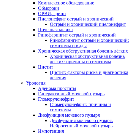
Комплексное обследование
Обмороки
ОРВИ, грипп
Пиелонефрит острый и хронический
Острый и хронический пиелонефрит
Почечная колика
Ринофарингит острый и хронический
Ринофарингит острый и хронический:
симптомы и виды
Хроническая обструктивная болезнь лёгких
Хроническая обструктивная болезнь
легких: причины и симптомы
Цистит
Цистит: факторы риска и диагностика
лечения
Урология
Аденома простаты
Гиперактивный мочевой пузырь
Гломерулонефрит
Гломерулонефрит: причины и
симптомы
Дисфункция мочевого пузыря
Дисфункция мочевого пузыря.
Нейрогенный мочевой пузырь
Импотенция