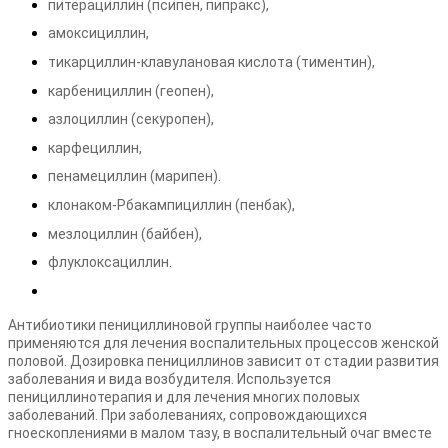
питерациллин (псипен, пипракс),
амоксициллин,
тикарциллин-клавулановая кислота (тиментин),
карбенициллин (геопен),
азлоциллин (секуропен),
карфециллин,
пенамециллин (марипен).
клонаком-Рбакампициллин (пенбак),
мезлоциллин (байбен),
флуклоксациллин.
Антибиотики пенициллиновой группы наиболее часто
применяются для лечения воспалительных процессов женской
половой. Дозировка пенициллинов зависит от стадии развития
заболевания и вида возбудителя. Используется
пенициллинотерапия и для лечения многих половых
заболеваний. При заболеваниях, сопровождающихся
гноескоплениями в малом тазу, в воспалительный очаг вместе