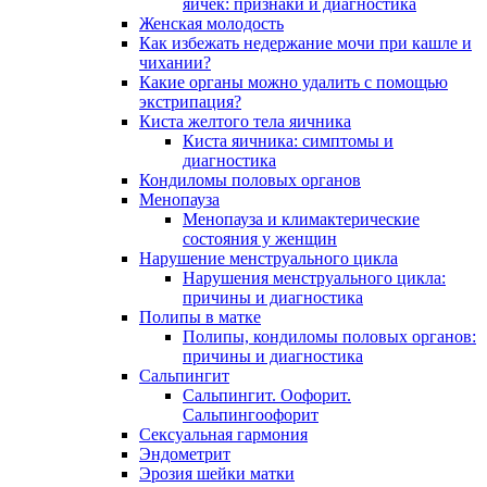
яичек: признаки и диагностика
Женская молодость
Как избежать недержание мочи при кашле и
чихании?
Какие органы можно удалить с помощью
экстрипация?
Киста желтого тела яичника
Киста яичника: симптомы и
диагностика
Кондиломы половых органов
Менопауза
Менопауза и климактерические
состояния у женщин
Нарушение менструального цикла
Нарушения менструального цикла:
причины и диагностика
Полипы в матке
Полипы, кондиломы половых органов:
причины и диагностика
Сальпингит
Сальпингит. Оофорит.
Сальпингоофорит
Сексуальная гармония
Эндометрит
Эрозия шейки матки