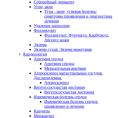
Себорейный дерматит
Угри, акне
Угри - акне, угревая болезнь:
симптомы проявления и диагностика
лечения
Удаление папиллом
Фолликулит
Фолликулит. Фурункул. Карбункул.
Абсцесс кожи
Экзема
Экзема сухая. Экзема мокнущая
Кардиология
Аритмия сердца
Аритмии сердца
Мерцательная аритмия
Атеросклероз магистральных сосудов.
Дислипидемия.
Атеросклероз
Вегето-сосудистая дистония
Вегетососудистая дистония
Ишемическая болезнь сердца
Ишемическая болезнь сердца:
проявление и лечение
Кардиты
Миокардит