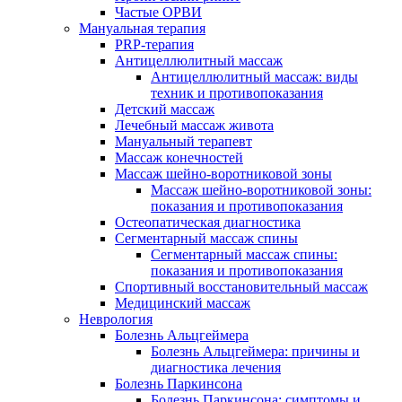
Частые ОРВИ
Мануальная терапия
PRP-терапия
Антицеллюлитный массаж
Антицеллюлитный массаж: виды
техник и противопоказания
Детский массаж
Лечебный массаж живота
Мануальный терапевт
Массаж конечностей
Массаж шейно-воротниковой зоны
Массаж шейно-воротниковой зоны:
показания и противопоказания
Остеопатическая диагностика
Сегментарный массаж спины
Сегментарный массаж спины:
показания и противопоказания
Спортивный восстановительный массаж
Медицинский массаж
Неврология
Болезнь Альцгеймера
Болезнь Альцгеймера: причины и
диагностика лечения
Болезнь Паркинсона
Болезнь Паркинсона: симптомы и