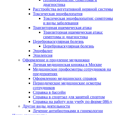
диагностика
Расстройства вегетативной нервной системы
Токсическая энцефалопатия
Токсическая энцефалопатия: симптомы
и виды заболевания
Транзиторная ишемическая атака
Транзиторная ишемическая атака:
симптомы и диагностика
Цереброваскулярная болезнь
Цереброваскулярная болезнь
Энцефалит
Эпилепсия
Оформление и продление медкнижки
Личная медицинская книжка в Москве
Медицинские профосмотры сотрудников на
предприятиях
Оформлению медицинских справок
Периодические медицинские осмотры
сотрудников
Справка в бассейн
Справка в спортзал для занятий спортом
Справка на работу или учебу по форме 086-у
Другие виды деятельности
Лечение антибиотиками в гинекологии