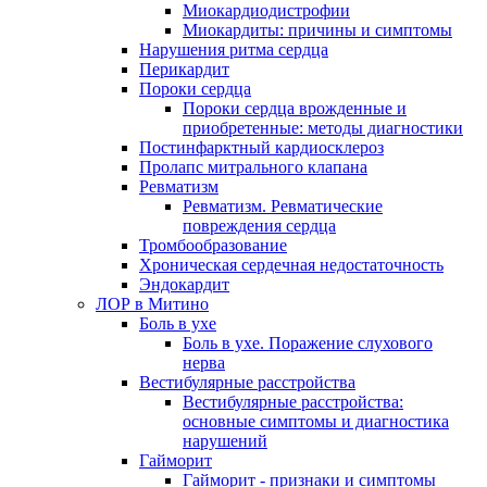
Миокардиодистрофии
Миокардиты: причины и симптомы
Нарушения ритма сердца
Перикардит
Пороки сердца
Пороки сердца врожденные и
приобретенные: методы диагностики
Постинфарктный кардиосклероз
Пролапс митрального клапана
Ревматизм
Ревматизм. Ревматические
повреждения сердца
Тромбообразование
Хроническая сердечная недостаточность
Эндокардит
ЛОР в Митино
Боль в ухе
Боль в ухе. Поражение слухового
нерва
Вестибулярные расстройства
Вестибулярные расстройства:
основные симптомы и диагностика
нарушений
Гайморит
Гайморит - признаки и симптомы