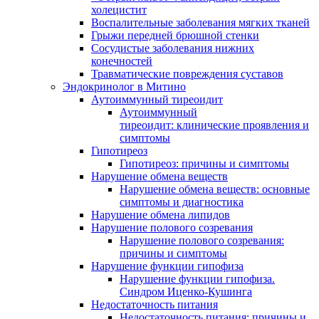
холецистит
Воспалительные заболевания мягких тканей
Грыжи передней брюшной стенки
Сосудистые заболевания нижних
конечностей
Травматические повреждения суставов
Эндокринолог в Митино
Аутоиммунный тиреоидит
Аутоиммунный
тиреоидит: клинические проявления и
симптомы
Гипотиреоз
Гипотиреоз: причины и симптомы
Нарушение обмена веществ
Нарушение обмена веществ: основные
симптомы и диагностика
Нарушение обмена липидов
Нарушение полового созревания
Нарушение полового созревания:
причины и симптомы
Нарушение функции гипофиза
Нарушение функции гипофиза.
Синдром Иценко-Кушинга
Недостаточность питания
Недостаточность питания: причины и