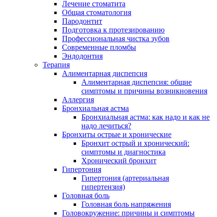
Лечение стоматита
Общая стоматология
Пародонтит
Подготовка к протезированию
Профессиональная чистка зубов
Современные пломбы
Эндодонтия
Терапия
Алиментарная диспепсия
Алиментарная диспепсия: общие
симптомы и причины возникновения
Аллергия
Бронхиальная астма
Бронхиальная астма: как надо и как не
надо лечиться?
Бронхиты острые и хронические
Бронхит острый и хронический:
симптомы и диагностика
Хронический бронхит
Гипертония
Гипертония (артериальная
гипертензия)
Головная боль
Головная боль напряжения
Головокружение: причины и симптомы