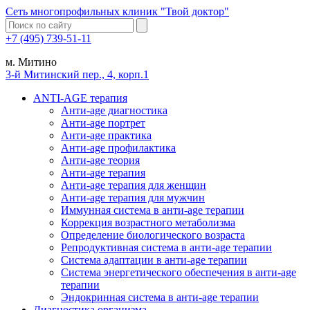
Сеть многопрофильных клиник "Твой доктор"
+7 (495) 739-51-11
м. Митино
3-й Митинский пер., 4, корп.1
ANTI-AGE терапия
Анти-age диагностика
Анти-age портрет
Анти-age практика
Анти-age профилактика
Анти-age теория
Анти-age терапия
Анти-age терапия для женщин
Анти-age терапия для мужчин
Иммунная система в анти-age терапии
Коррекция возрастного метаболизма
Определение биологического возраста
Репродуктивная система в анти-age терапии
Система адаптации в анти-age терапии
Система энергетического обеспечения в анти-age
терапии
Эндокринная система в анти-age терапии
Диагностика организма