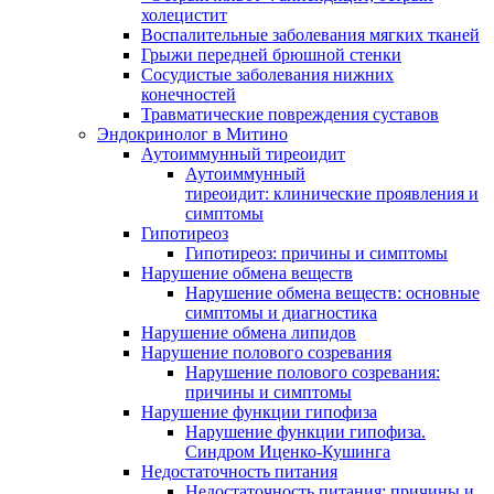
холецистит
Воспалительные заболевания мягких тканей
Грыжи передней брюшной стенки
Сосудистые заболевания нижних
конечностей
Травматические повреждения суставов
Эндокринолог в Митино
Аутоиммунный тиреоидит
Аутоиммунный
тиреоидит: клинические проявления и
симптомы
Гипотиреоз
Гипотиреоз: причины и симптомы
Нарушение обмена веществ
Нарушение обмена веществ: основные
симптомы и диагностика
Нарушение обмена липидов
Нарушение полового созревания
Нарушение полового созревания:
причины и симптомы
Нарушение функции гипофиза
Нарушение функции гипофиза.
Синдром Иценко-Кушинга
Недостаточность питания
Недостаточность питания: причины и