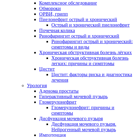
Комплексное обследование
Обмороки
ОРВИ, грипп
Пиелонефрит острый и хронический
Острый и хронический пиелонефрит
Почечная колика
Ринофарингит острый и хронический
Ринофарингит острый и хронический:
симптомы и виды
Хроническая обструктивная болезнь лёгких
Хроническая обструктивная болезнь
легких: причины и симптомы
Цистит
Цистит: факторы риска и диагностика
лечения
Урология
Аденома простаты
Гиперактивный мочевой пузырь
Гломерулонефрит
Гломерулонефрит: причины и
симптомы
Дисфункция мочевого пузыря
Дисфункция мочевого пузыря.
Нейрогенный мочевой пузырь
Импотенция