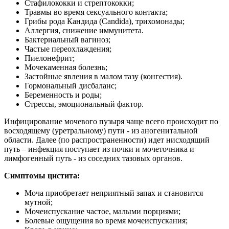
Стафилококки и стрептококки;
Травмы во время сексуального контакта;
Грибы рода Кандида (Candida), трихомонады;
Аллергия, снижение иммунитета.
Бактериальный вагиноз;
Частые переохлаждения;
Пиелонефрит;
Мочекаменная болезнь;
Застойные явления в малом тазу (конгестия).
Гормональный дисбаланс;
Беременность и роды;
Стрессы, эмоциональный фактор.
Инфицирование мочевого пузыря чаще всего происходит по
восходящему (уретральному) пути - из аногенитальной
области. Далее (по распространенности) идет нисходящий
путь – инфекция поступает из почки и мочеточника и
лимфогенный путь - из соседних тазовых органов.
Симптомы цистита:
Моча приобретает неприятный запах и становится
мутной;
Мочеиспускание частое, малыми порциями;
Болевые ощущения во время мочеиспускания;