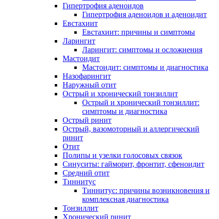
Гипертрофия аденоидов
Гипертрофия аденоидов и аденоидит
Евстахиит
Евстахиит: причины и симптомы
Ларингит
Ларингит: симптомы и осложнения
Мастоидит
Мастоидит: симптомы и диагностика
Назофарингит
Наружный отит
Острый и хронический тонзиллит
Острый и хронический тонзиллит:
симптомы и диагностика
Острый ринит
Острый, вазомоторный и аллергический
ринит
Отит
Полипы и узелки голосовых связок
Синуситы: гайморит, фронтит, сфеноидит
Средний отит
Тиннитус
Тиннитус: причины возникновения и
комплексная диагностика
Тонзиллит
Хронический ринит