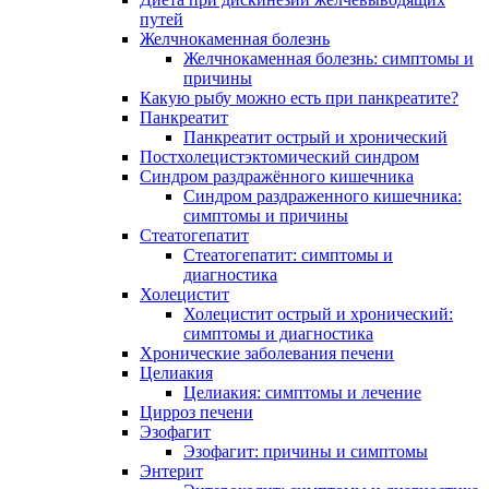
путей
Желчнокаменная болезнь
Желчнокаменная болезнь: симптомы и
причины
Какую рыбу можно есть при панкреатите?
Панкреатит
Панкреатит острый и хронический
Постхолецистэктомический синдром
Синдром раздражённого кишечника
Синдром раздраженного кишечника:
симптомы и причины
Стеатогепатит
Стеатогепатит: симптомы и
диагностика
Холецистит
Холецистит острый и хронический:
симптомы и диагностика
Хронические заболевания печени
Целиакия
Целиакия: симптомы и лечение
Цирроз печени
Эзофагит
Эзофагит: причины и симптомы
Энтерит