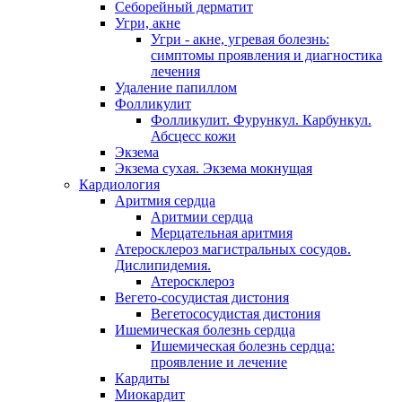
Себорейный дерматит
Угри, акне
Угри - акне, угревая болезнь:
симптомы проявления и диагностика
лечения
Удаление папиллом
Фолликулит
Фолликулит. Фурункул. Карбункул.
Абсцесс кожи
Экзема
Экзема сухая. Экзема мокнущая
Кардиология
Аритмия сердца
Аритмии сердца
Мерцательная аритмия
Атеросклероз магистральных сосудов.
Дислипидемия.
Атеросклероз
Вегето-сосудистая дистония
Вегетососудистая дистония
Ишемическая болезнь сердца
Ишемическая болезнь сердца:
проявление и лечение
Кардиты
Миокардит