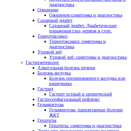
диагностика
Ожирение
Ожирение:симптомы и диагностика
Сахарный диабет
Сахарный диабет. Диабетические
поражения глаз, нервов и стоп.
Тиреотоксикоз
Тиреотоксикоз: симптомы и
диагностика
Узловой зоб
Узловой зоб: симптомы и диагностика
Гастроэнтеролог
Алкогольная болезнь печени
Болезнь желудка
Болезнь оперированного желудка или
кишечника
Гастрит
Гастрит острый и хронический
Гастроэзофагеальный рефлюкс
Гельминтозы
Гельминтозы, паразитарные болезни
ЖКТ
Гепатиты
Гепатиты: симптомы и диагностика
Диета при дискинезии желчевыводящих