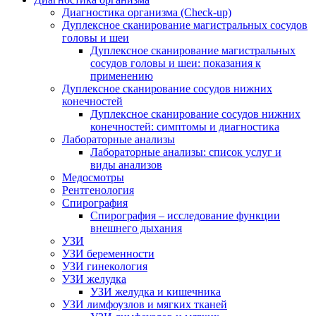
Диагностика организма (Check-up)
Дуплексное сканирование магистральных сосудов
головы и шеи
Дуплексное сканирование магистральных
сосудов головы и шеи: показания к
применению
Дуплексное сканирование сосудов нижних
конечностей
Дуплексное сканирование сосудов нижних
конечностей: симптомы и диагностика
Лабораторные анализы
Лабораторные анализы: список услуг и
виды анализов
Медосмотры
Рентгенология
Спирография
Спирография – исследование функции
внешнего дыхания
УЗИ
УЗИ беременности
УЗИ гинекология
УЗИ желудка
УЗИ желудка и кишечника
УЗИ лимфоузлов и мягких тканей