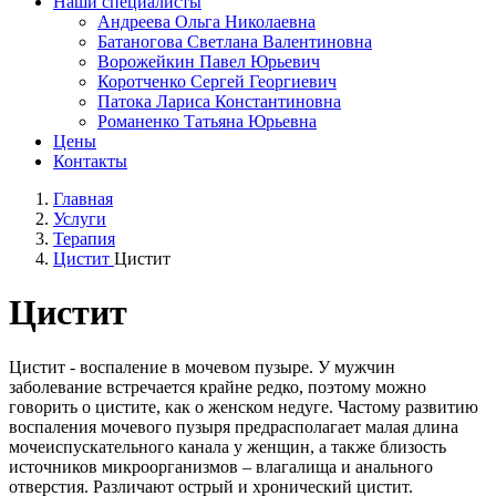
Наши специалисты
Андреева Ольга Николаевна
Батаногова Светлана Валентиновна
Ворожейкин Павел Юрьевич
Коротченко Сергей Георгиевич
Патока Лариса Константиновна
Романенко Татьяна Юрьевна
Цены
Контакты
Главная
Услуги
Терапия
Цистит
Цистит
Цистит
Цистит - воспаление в мочевом пузыре. У мужчин
заболевание встречается крайне редко, поэтому можно
говорить о цистите, как о женском недуге. Частому развитию
воспаления мочевого пузыря предрасполагает малая длина
мочеиспускательного канала у женщин, а также близость
источников микроорганизмов – влагалища и анального
отверстия. Различают острый и хронический цистит.