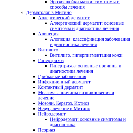
Эрозия шейки матки: симптомы и
способы лечения
Дерматолог в Митино
Аллергический дерматит
Аллергический дерматит: основные
симптомы и диагностика лечения
Алопеция
Алопеция: классификация заболевания
и диагностика лечения
Витилиго
Витилиго, гиперпигментация кожи
Гипертрихоз
Гипертрихоз: основные причины и
диагностика лечения
Грибковые заболевания
Инфекционный дерматит
Контактный дерматит
Мелазма - причины возникновения и
лечение
Мозоли. Кератоз. Ихтиоз
Невус, лечение в Митино
Нейродермит
Нейродермит: основные симптомы и
диагностика
Псориаз