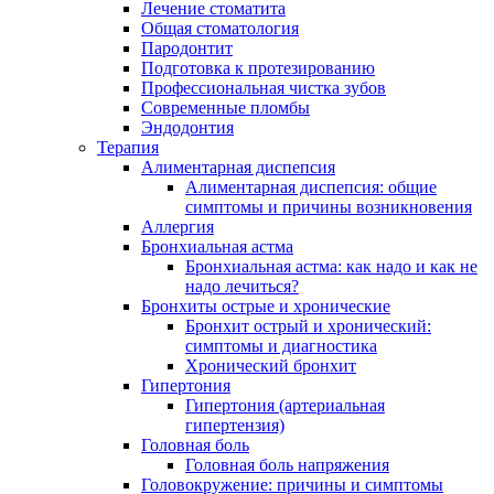
Лечение стоматита
Общая стоматология
Пародонтит
Подготовка к протезированию
Профессиональная чистка зубов
Современные пломбы
Эндодонтия
Терапия
Алиментарная диспепсия
Алиментарная диспепсия: общие
симптомы и причины возникновения
Аллергия
Бронхиальная астма
Бронхиальная астма: как надо и как не
надо лечиться?
Бронхиты острые и хронические
Бронхит острый и хронический:
симптомы и диагностика
Хронический бронхит
Гипертония
Гипертония (артериальная
гипертензия)
Головная боль
Головная боль напряжения
Головокружение: причины и симптомы