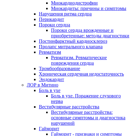
Миокардиодистрофии
Миокардиты: причины и симптомы
Нарушения ритма сердца
Перикардит
Пороки сердца
Пороки сердца врожденные и
приобретенные: методы диагностики
Постинфарктный кардиосклероз
Пролапс митрального клапана
Ревматизм
Ревматизм. Ревматические
повреждения сердца
Тромбообразование
Хроническая сердечная недостаточность
Эндокардит
ЛОР в Митино
Боль в ухе
Боль в ухе. Поражение слухового
нерва
Вестибулярные расстройства
Вестибулярные расстройства:
основные симптомы и диагностика
нарушений
Гайморит
Гайморит - признаки и симптомы