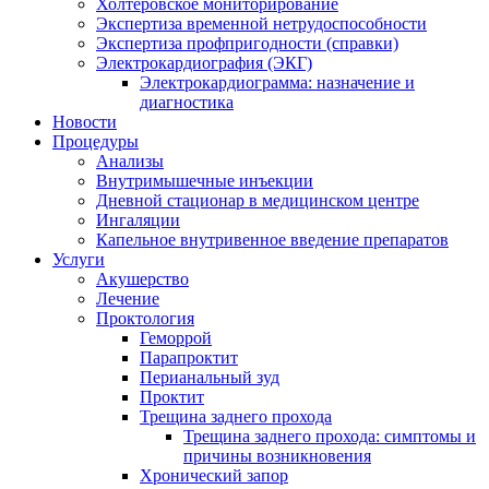
Холтеровское мониторирование
Экспертиза временной нетрудоспособности
Экспертиза профпригодности (справки)
Электрокардиография (ЭКГ)
Электрокардиограмма: назначение и
диагностика
Новости
Процедуры
Анализы
Внутримышечные инъекции
Дневной стационар в медицинском центре
Ингаляции
Капельное внутривенное введение препаратов
Услуги
Акушерство
Лечение
Проктология
Геморрой
Парапроктит
Перианальный зуд
Проктит
Трещина заднего прохода
Трещина заднего прохода: симптомы и
причины возникновения
Хронический запор