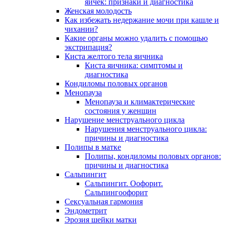
яичек: признаки и диагностика
Женская молодость
Как избежать недержание мочи при кашле и
чихании?
Какие органы можно удалить с помощью
экстрипация?
Киста желтого тела яичника
Киста яичника: симптомы и
диагностика
Кондиломы половых органов
Менопауза
Менопауза и климактерические
состояния у женщин
Нарушение менструального цикла
Нарушения менструального цикла:
причины и диагностика
Полипы в матке
Полипы, кондиломы половых органов:
причины и диагностика
Сальпингит
Сальпингит. Оофорит.
Сальпингоофорит
Сексуальная гармония
Эндометрит
Эрозия шейки матки