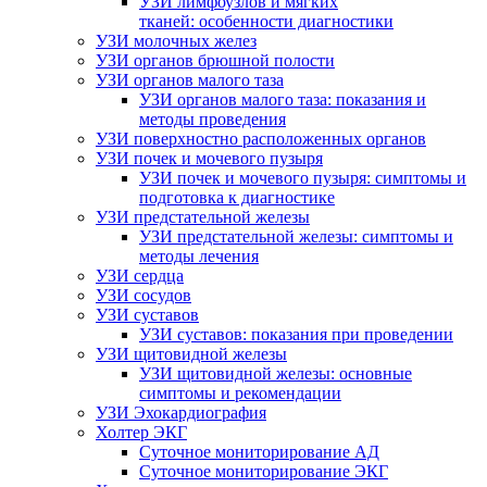
УЗИ лимфоузлов и мягких
тканей: особенности диагностики
УЗИ молочных желез
УЗИ органов брюшной полости
УЗИ органов малого таза
УЗИ органов малого таза: показания и
методы проведения
УЗИ поверхностно расположенных органов
УЗИ почек и мочевого пузыря
УЗИ почек и мочевого пузыря: симптомы и
подготовка к диагностике
УЗИ предстательной железы
УЗИ предстательной железы: симптомы и
методы лечения
УЗИ сердца
УЗИ сосудов
УЗИ суставов
УЗИ суставов: показания при проведении
УЗИ щитовидной железы
УЗИ щитовидной железы: основные
симптомы и рекомендации
УЗИ Эхокардиография
Холтер ЭКГ
Суточное мониторирование АД
Суточное мониторирование ЭКГ