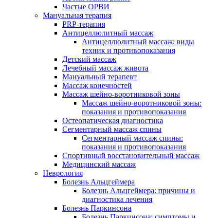
Частые ОРВИ
Мануальная терапия
PRP-терапия
Антицеллюлитный массаж
Антицеллюлитный массаж: виды
техник и противопоказания
Детский массаж
Лечебный массаж живота
Мануальный терапевт
Массаж конечностей
Массаж шейно-воротниковой зоны
Массаж шейно-воротниковой зоны:
показания и противопоказания
Остеопатическая диагностика
Сегментарный массаж спины
Сегментарный массаж спины:
показания и противопоказания
Спортивный восстановительный массаж
Медицинский массаж
Неврология
Болезнь Альцгеймера
Болезнь Альцгеймера: причины и
диагностика лечения
Болезнь Паркинсона
Болезнь Паркинсона: симптомы и