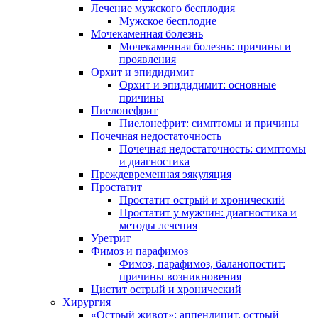
Лечение мужского бесплодия
Мужское бесплодие
Мочекаменная болезнь
Мочекаменная болезнь: причины и
проявления
Орхит и эпидидимит
Орхит и эпидидимит: основные
причины
Пиелонефрит
Пиелонефрит: симптомы и причины
Почечная недостаточность
Почечная недостаточность: симптомы
и диагностика
Преждевременная эякуляция
Простатит
Простатит острый и хронический
Простатит у мужчин: диагностика и
методы лечения
Уретрит
Фимоз и парафимоз
Фимоз, парафимоз, баланопостит:
причины возникновения
Цистит острый и хронический
Хирургия
«Острый живот»: аппендицит, острый