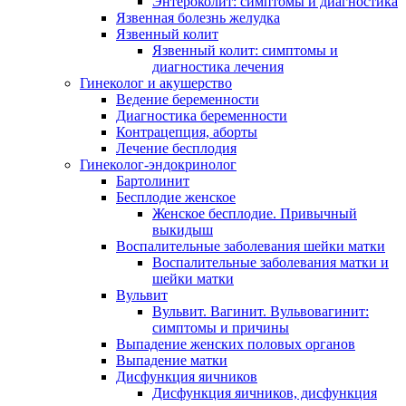
Энтероколит: симптомы и диагностика
Язвенная болезнь желудка
Язвенный колит
Язвенный колит: симптомы и
диагностика лечения
Гинеколог и акушерство
Ведение беременности
Диагностика беременности
Контрацепция, аборты
Лечение бесплодия
Гинеколог-эндокринолог
Бартолинит
Бесплодие женское
Женское бесплодие. Привычный
выкидыш
Воспалительные заболевания шейки матки
Воспалительные заболевания матки и
шейки матки
Вульвит
Вульвит. Вагинит. Вульвовагинит:
симптомы и причины
Выпадение женских половых органов
Выпадение матки
Дисфункция яичников
Дисфункция яичников, дисфункция