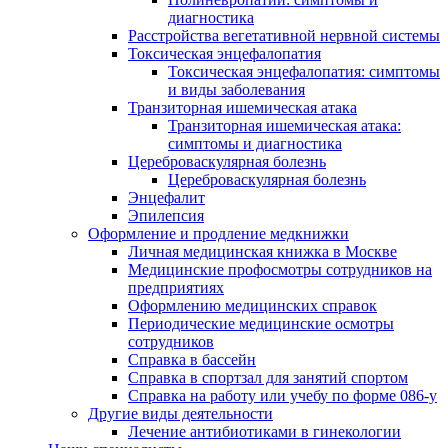
диагностика
Расстройства вегетативной нервной системы
Токсическая энцефалопатия
Токсическая энцефалопатия: симптомы
и виды заболевания
Транзиторная ишемическая атака
Транзиторная ишемическая атака:
симптомы и диагностика
Цереброваскулярная болезнь
Цереброваскулярная болезнь
Энцефалит
Эпилепсия
Оформление и продление медкнижки
Личная медицинская книжка в Москве
Медицинские профосмотры сотрудников на
предприятиях
Оформлению медицинских справок
Периодические медицинские осмотры
сотрудников
Справка в бассейн
Справка в спортзал для занятий спортом
Справка на работу или учебу по форме 086-у
Другие виды деятельности
Лечение антибиотиками в гинекологии