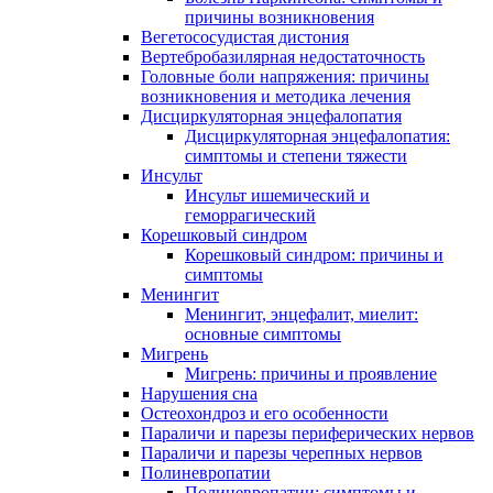
причины возникновения
Вегетососудистая дистония
Вертебробазилярная недостаточность
Головные боли напряжения: причины
возникновения и методика лечения
Дисциркуляторная энцефалопатия
Дисциркуляторная энцефалопатия:
симптомы и степени тяжести
Инсульт
Инсульт ишемический и
геморрагический
Корешковый синдром
Корешковый синдром: причины и
симптомы
Менингит
Менингит, энцефалит, миелит:
основные симптомы
Мигрень
Мигрень: причины и проявление
Нарушения сна
Остеохондроз и его особенности
Параличи и парезы периферических нервов
Параличи и парезы черепных нервов
Полиневропатии
Полиневропатии: симптомы и