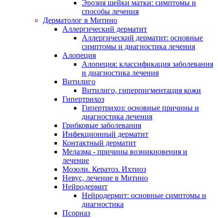
Эрозия шейки матки: симптомы и
способы лечения
Дерматолог в Митино
Аллергический дерматит
Аллергический дерматит: основные
симптомы и диагностика лечения
Алопеция
Алопеция: классификация заболевания
и диагностика лечения
Витилиго
Витилиго, гиперпигментация кожи
Гипертрихоз
Гипертрихоз: основные причины и
диагностика лечения
Грибковые заболевания
Инфекционный дерматит
Контактный дерматит
Мелазма - причины возникновения и
лечение
Мозоли. Кератоз. Ихтиоз
Невус, лечение в Митино
Нейродермит
Нейродермит: основные симптомы и
диагностика
Псориаз