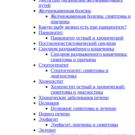
путей
Желчнокаменная болезнь
Желчнокаменная болезнь: симптомы и
причины
Какую рыбу можно есть при панкреатите?
Панкреатит
Панкреатит острый и хронический
Постхолецистэктомический синдром
Синдром раздражённого кишечника
Синдром раздраженного кишечника:
симптомы и причины
Стеатогепатит
Стеатогепатит: симптомы и
диагностика
Холецистит
Холецистит острый и хронический:
симптомы и диагностика
Хронические заболевания печени
Целиакия
Целиакия: симптомы и лечение
Цирроз печени
Эзофагит
Эзофагит: причины и симптомы
Энтерит