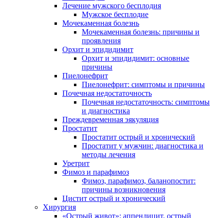
Лечение мужского бесплодия
Мужское бесплодие
Мочекаменная болезнь
Мочекаменная болезнь: причины и
проявления
Орхит и эпидидимит
Орхит и эпидидимит: основные
причины
Пиелонефрит
Пиелонефрит: симптомы и причины
Почечная недостаточность
Почечная недостаточность: симптомы
и диагностика
Преждевременная эякуляция
Простатит
Простатит острый и хронический
Простатит у мужчин: диагностика и
методы лечения
Уретрит
Фимоз и парафимоз
Фимоз, парафимоз, баланопостит:
причины возникновения
Цистит острый и хронический
Хирургия
«Острый живот»: аппендицит, острый