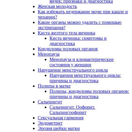
яичек: признаки и диагностика
Женская молодость
Как избежать недержание мочи при кашле и
чихании?
Какие органы можно удалить с помощью
экстрипация?
Киста желтого тела яичника
Киста яичника: симптомы и
диагностика
Кондиломы половых органов
Менопауза
Менопауза и климактерические
состояния у женщин
Нарушение менструального цикла
Нарушения менструального цикла:
причины и диагностика
Полипы в матке
Полипы, кондиломы половых органов:
причины и диагностика
Сальпингит
Сальпингит. Оофорит.
Сальпингоофорит
Сексуальная гармония
Эндометрит
Эрозия шейки матки