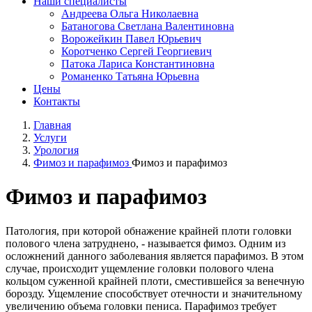
Наши специалисты
Андреева Ольга Николаевна
Батаногова Светлана Валентиновна
Ворожейкин Павел Юрьевич
Коротченко Сергей Георгиевич
Патока Лариса Константиновна
Романенко Татьяна Юрьевна
Цены
Контакты
Главная
Услуги
Урология
Фимоз и парафимоз
Фимоз и парафимоз
Фимоз и парафимоз
Патология, при которой обнажение крайней плоти головки
полового члена затруднено, - называется фимоз. Одним из
осложнений данного заболевания является парафимоз. В этом
случае, происходит ущемление головки полового члена
кольцом суженной крайней плоти, сместившейся за венечную
борозду. Ущемление способствует отечности и значительному
увеличению объема головки пениса. Парафимоз требует