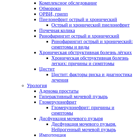
Комплексное обследование
Обмороки
ОРВИ, грипп
Пиелонефрит острый и хронический
Острый и хронический пиелонефрит
Почечная колика
Ринофарингит острый и хронический
Ринофарингит острый и хронический:
симптомы и виды
Хроническая обструктивная болезнь лёгких
Хроническая обструктивная болезнь
легких: причины и симптомы
Цистит
Цистит: факторы риска и диагностика
лечения
Урология
Аденома простаты
Гиперактивный мочевой пузырь
Гломерулонефрит
Гломерулонефрит: причины и
симптомы
Дисфункция мочевого пузыря
Дисфункция мочевого пузыря.
Нейрогенный мочевой пузырь
Импотенция