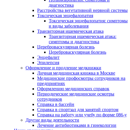
диагностика
Расстройства вегетативной нервной системы
Токсическая энцефалопатия
Токсическая энцефалопатия: симптомы
и виды заболевания
Транзиторная ишемическая атака
Транзиторная ишемическая атака:
симптомы и диагностика
Цереброваскулярная болезнь
Цереброваскулярная болезнь
Энцефалит
Эпилепсия
Оформление и продление медкнижки
Личная медицинская книжка в Москве
Медицинские профосмотры сотрудников на
предприятиях
Оформлению медицинских справок
Периодические медицинские осмотры
сотрудников
Справка в бассейн
Справка в спортзал для занятий спортом
Справка на работу или учебу по форме 086-у
Другие виды деятельности
Лечение антибиотиками в гинекологии