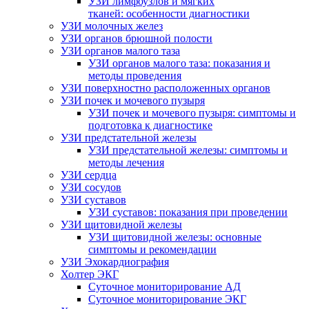
УЗИ лимфоузлов и мягких
тканей: особенности диагностики
УЗИ молочных желез
УЗИ органов брюшной полости
УЗИ органов малого таза
УЗИ органов малого таза: показания и
методы проведения
УЗИ поверхностно расположенных органов
УЗИ почек и мочевого пузыря
УЗИ почек и мочевого пузыря: симптомы и
подготовка к диагностике
УЗИ предстательной железы
УЗИ предстательной железы: симптомы и
методы лечения
УЗИ сердца
УЗИ сосудов
УЗИ суставов
УЗИ суставов: показания при проведении
УЗИ щитовидной железы
УЗИ щитовидной железы: основные
симптомы и рекомендации
УЗИ Эхокардиография
Холтер ЭКГ
Суточное мониторирование АД
Суточное мониторирование ЭКГ