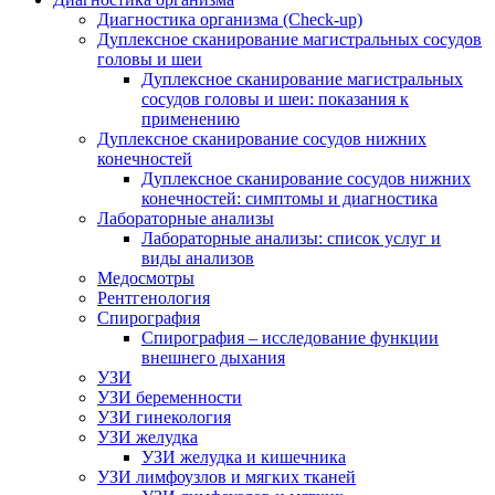
Диагностика организма (Check-up)
Дуплексное сканирование магистральных сосудов
головы и шеи
Дуплексное сканирование магистральных
сосудов головы и шеи: показания к
применению
Дуплексное сканирование сосудов нижних
конечностей
Дуплексное сканирование сосудов нижних
конечностей: симптомы и диагностика
Лабораторные анализы
Лабораторные анализы: список услуг и
виды анализов
Медосмотры
Рентгенология
Спирография
Спирография – исследование функции
внешнего дыхания
УЗИ
УЗИ беременности
УЗИ гинекология
УЗИ желудка
УЗИ желудка и кишечника
УЗИ лимфоузлов и мягких тканей