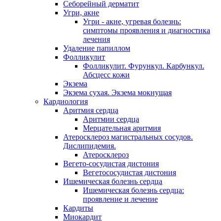
Себорейный дерматит
Угри, акне
Угри - акне, угревая болезнь:
симптомы проявления и диагностика
лечения
Удаление папиллом
Фолликулит
Фолликулит. Фурункул. Карбункул.
Абсцесс кожи
Экзема
Экзема сухая. Экзема мокнущая
Кардиология
Аритмия сердца
Аритмии сердца
Мерцательная аритмия
Атеросклероз магистральных сосудов.
Дислипидемия.
Атеросклероз
Вегето-сосудистая дистония
Вегетососудистая дистония
Ишемическая болезнь сердца
Ишемическая болезнь сердца:
проявление и лечение
Кардиты
Миокардит