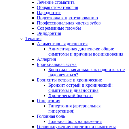
Лечение стоматита
Общая стоматология
Пародонтит
Подготовка к протезированию
Профессиональная чистка зубов
Современные пломбы
Эндодонтия
Терапия
Алиментарная диспепсия
Алиментарная диспепсия: общие
симптомы и причины возникновения
Аллергия
Бронхиальная астма
Бронхиальная астма: как надо и как не
надо лечиться?
Бронхиты острые и хронические
Бронхит острый и хронический:
симптомы и диагностика
Хронический бронхит
Гипертония
Гипертония (артериальная
гипертензия)
Головная боль
Головная боль напряжения
Головокружение: причины и симптомы