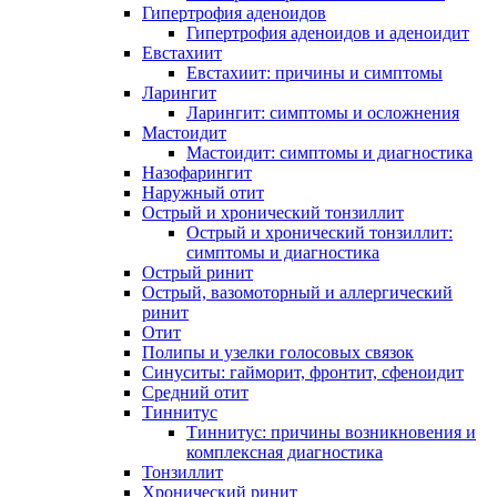
Гипертрофия аденоидов
Гипертрофия аденоидов и аденоидит
Евстахиит
Евстахиит: причины и симптомы
Ларингит
Ларингит: симптомы и осложнения
Мастоидит
Мастоидит: симптомы и диагностика
Назофарингит
Наружный отит
Острый и хронический тонзиллит
Острый и хронический тонзиллит:
симптомы и диагностика
Острый ринит
Острый, вазомоторный и аллергический
ринит
Отит
Полипы и узелки голосовых связок
Синуситы: гайморит, фронтит, сфеноидит
Средний отит
Тиннитус
Тиннитус: причины возникновения и
комплексная диагностика
Тонзиллит
Хронический ринит