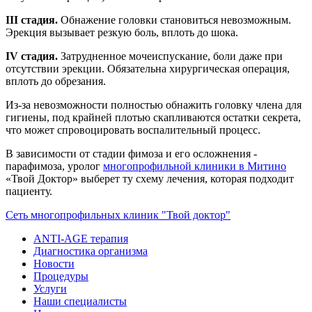
III стадия.
Обнажение головки становиться невозможным.
Эрекция вызывает резкую боль, вплоть до шока.
IV стадия.
Затрудненное мочеиспускание, боли даже при
отсутствии эрекции. Обязательна хирургическая операция,
вплоть до обрезания.
Из-за невозможности полностью обнажить головку члена для
гигиены, под крайней плотью скапливаются остатки секрета,
что может спровоцировать воспалительный процесс.
В зависимости от стадии фимоза и его осложнения -
парафимоза, уролог
многопрофильной клиники в Митино
«Твой Доктор» выберет ту схему лечения, которая подходит
пациенту.
Сеть многопрофильных клиник "Твой доктор"
ANTI-AGE терапия
Диагностика организма
Новости
Процедуры
Услуги
Наши специалисты