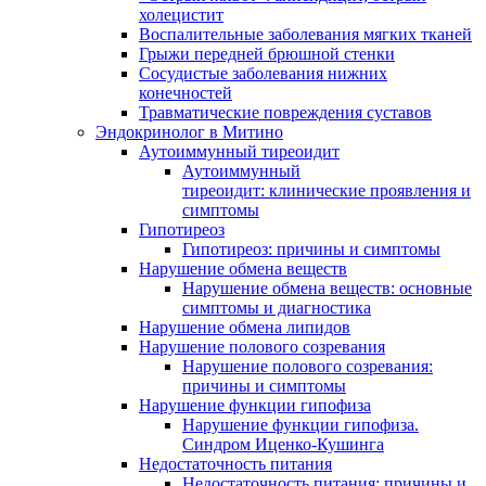
холецистит
Воспалительные заболевания мягких тканей
Грыжи передней брюшной стенки
Сосудистые заболевания нижних
конечностей
Травматические повреждения суставов
Эндокринолог в Митино
Аутоиммунный тиреоидит
Аутоиммунный
тиреоидит: клинические проявления и
симптомы
Гипотиреоз
Гипотиреоз: причины и симптомы
Нарушение обмена веществ
Нарушение обмена веществ: основные
симптомы и диагностика
Нарушение обмена липидов
Нарушение полового созревания
Нарушение полового созревания:
причины и симптомы
Нарушение функции гипофиза
Нарушение функции гипофиза.
Синдром Иценко-Кушинга
Недостаточность питания
Недостаточность питания: причины и