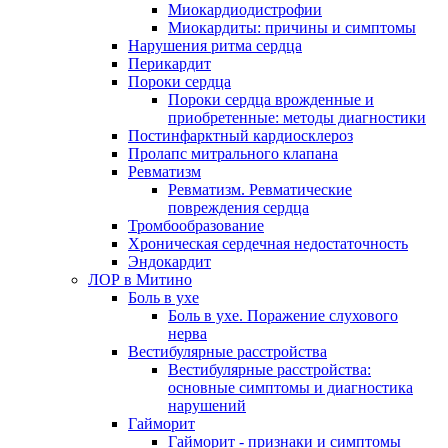
Миокардиодистрофии
Миокардиты: причины и симптомы
Нарушения ритма сердца
Перикардит
Пороки сердца
Пороки сердца врожденные и
приобретенные: методы диагностики
Постинфарктный кардиосклероз
Пролапс митрального клапана
Ревматизм
Ревматизм. Ревматические
повреждения сердца
Тромбообразование
Хроническая сердечная недостаточность
Эндокардит
ЛОР в Митино
Боль в ухе
Боль в ухе. Поражение слухового
нерва
Вестибулярные расстройства
Вестибулярные расстройства:
основные симптомы и диагностика
нарушений
Гайморит
Гайморит - признаки и симптомы