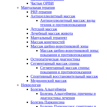
Частые ОРВИ
Мануальная терапия
PRP-терапия
Антицеллюлитный массаж
Антицеллюлитный массаж: виды
техник и противопоказания
Детский массаж
Лечебный массаж живота
Мануальный терапевт
Массаж конечностей
Массаж шейно-воротниковой зоны
Массаж шейно-воротниковой зоны:
показания и противопоказания
Остеопатическая диагностика
Сегментарный массаж спины
Сегментарный массаж спины:
показания и противопоказания
Спортивный восстановительный массаж
Медицинский массаж
Неврология
Болезнь Альцгеймера
Болезнь Альцгеймера: причины и
диагностика лечения
Болезнь Паркинсона
Болезнь Паркинсона: симптомы и