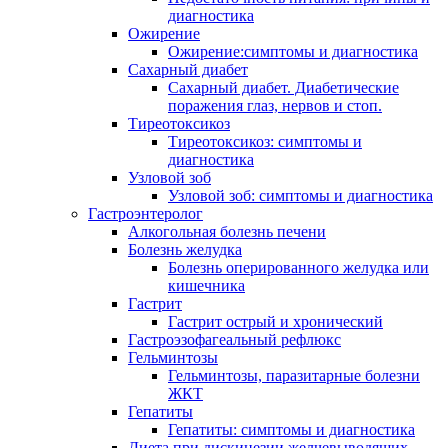
диагностика
Ожирение
Ожирение:симптомы и диагностика
Сахарный диабет
Сахарный диабет. Диабетические
поражения глаз, нервов и стоп.
Тиреотоксикоз
Тиреотоксикоз: симптомы и
диагностика
Узловой зоб
Узловой зоб: симптомы и диагностика
Гастроэнтеролог
Алкогольная болезнь печени
Болезнь желудка
Болезнь оперированного желудка или
кишечника
Гастрит
Гастрит острый и хронический
Гастроэзофагеальный рефлюкс
Гельминтозы
Гельминтозы, паразитарные болезни
ЖКТ
Гепатиты
Гепатиты: симптомы и диагностика
Диета при дискинезии желчевыводящих