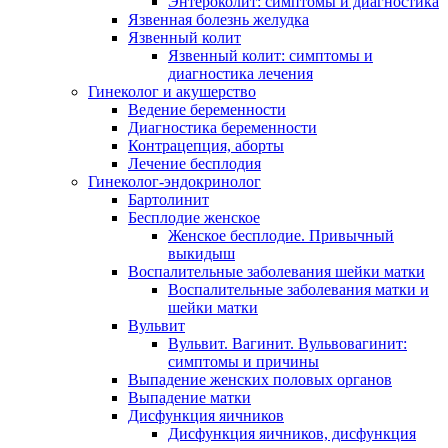
Энтероколит: симптомы и диагностика
Язвенная болезнь желудка
Язвенный колит
Язвенный колит: симптомы и
диагностика лечения
Гинеколог и акушерство
Ведение беременности
Диагностика беременности
Контрацепция, аборты
Лечение бесплодия
Гинеколог-эндокринолог
Бартолинит
Бесплодие женское
Женское бесплодие. Привычный
выкидыш
Воспалительные заболевания шейки матки
Воспалительные заболевания матки и
шейки матки
Вульвит
Вульвит. Вагинит. Вульвовагинит:
симптомы и причины
Выпадение женских половых органов
Выпадение матки
Дисфункция яичников
Дисфункция яичников, дисфункция