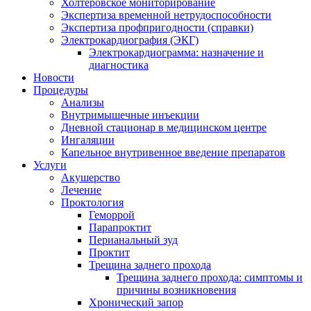
Холтеровское мониторирование
Экспертиза временной нетрудоспособности
Экспертиза профпригодности (справки)
Электрокардиография (ЭКГ)
Электрокардиограмма: назначение и
диагностика
Новости
Процедуры
Анализы
Внутримышечные инъекции
Дневной стационар в медицинском центре
Ингаляции
Капельное внутривенное введение препаратов
Услуги
Акушерство
Лечение
Проктология
Геморрой
Парапроктит
Перианальный зуд
Проктит
Трещина заднего прохода
Трещина заднего прохода: симптомы и
причины возникновения
Хронический запор