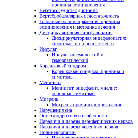
причины возникновения
Вегетососудистая дистония
Вертебробазилярная недостаточность
Головные боли напряжения: причины
возникновения и методика лечения
Дисциркуляторная энцефалопатия
Дисциркуляторная энцефалопатия:
симптомы и степени тяжести
Инсульт
Инсульт ишемический и
геморрагический
Корешковый синдром
Корешковый синдром: причины и
симптомы
Менингит
Менингит, энцефалит, миелит:
основные симптомы
Мигрень
Мигрень: причины и проявление
Нарушения сна
Остеохондроз и его особенности
Параличи и парезы периферических нервов
Параличи и парезы черепных нервов
Полиневропатии
Полиневропатии: симптомы и