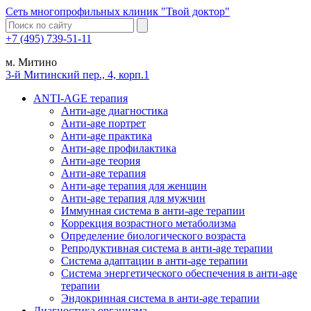
Сеть многопрофильных клиник "Твой доктор"
+7 (495) 739-51-11
м. Митино
3-й Митинский пер., 4, корп.1
ANTI-AGE терапия
Анти-age диагностика
Анти-age портрет
Анти-age практика
Анти-age профилактика
Анти-age теория
Анти-age терапия
Анти-age терапия для женщин
Анти-age терапия для мужчин
Иммунная система в анти-age терапии
Коррекция возрастного метаболизма
Определение биологического возраста
Репродуктивная система в анти-age терапии
Система адаптации в анти-age терапии
Система энергетического обеспечения в анти-age
терапии
Эндокринная система в анти-age терапии
Диагностика организма